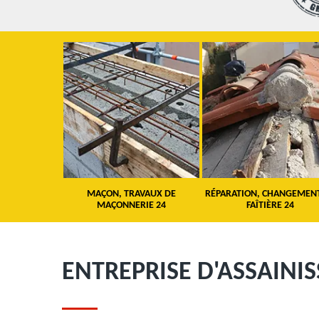
 TOITURE 24
MAÇON, TRAVAUX DE
RÉPARATION, CHANGEMEN
MAÇONNERIE 24
FAÎTIÈRE 24
ENTREPRISE D'ASSAINI