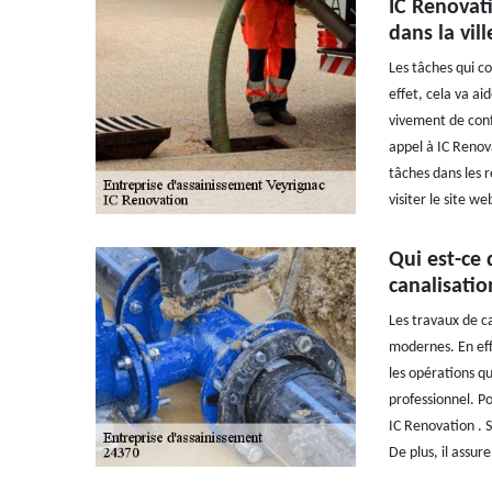
IC Renovati
dans la vil
Les tâches qui c
effet, cela va ai
vivement de confi
appel à IC Renova
tâches dans les r
visiter le site w
Qui est-ce 
canalisatio
Les travaux de c
modernes. En effe
les opérations qu
professionnel. Po
IC Renovation . S
De plus, il assur