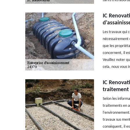
tarifs très abord
IC Renovati
d'assainiss
Les travaux qui c
nécessairement ef
que les propriéta
concernent, il es
Veuillez noter qu
cela, nous vous i
IC Renovati
traitement
Selon les informa
traitements en a
l'environnement. 
travaux sus menti
conséquent, il es