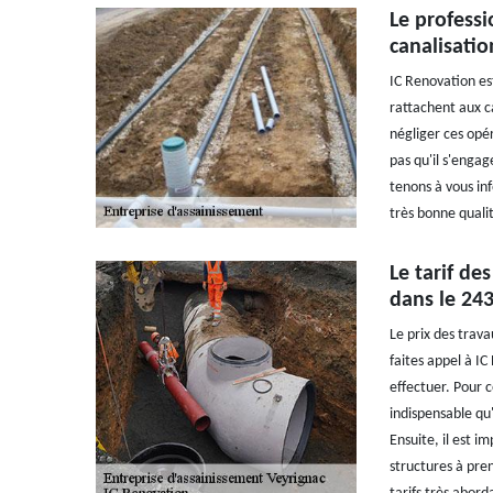
Le professi
canalisatio
IC Renovation es
rattachent aux ca
négliger ces opér
pas qu'il s'engag
tenons à vous inf
très bonne quali
Le tarif de
dans le 24
Le prix des trava
faites appel à IC
effectuer. Pour ce
indispensable qu'
Ensuite, il est i
structures à pren