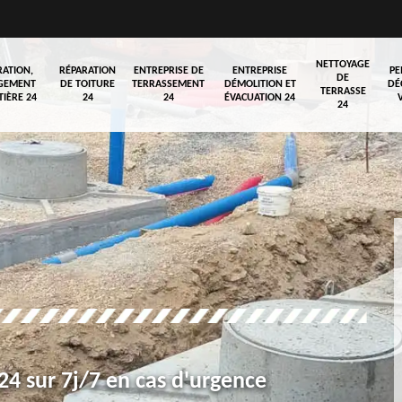
NETTOYAGE
RATION,
RÉPARATION
ENTREPRISE DE
ENTREPRISE
PE
DE
GEMENT
DE TOITURE
TERRASSEMENT
DÉMOLITION ET
DÉ
TERRASSE
TIÈRE 24
24
24
ÉVACUATION 24
24
4 sur 7j/7 en cas d'urgence