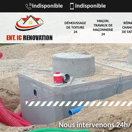
indisponible
indisponible
MAÇON,
DÉMOUSSAGE
RÉPA
TRAVAUX DE
DE TOITURE
CHAN
MAÇONNERIE
24
DE FAÎ
24
Nous intervenons 24h/2