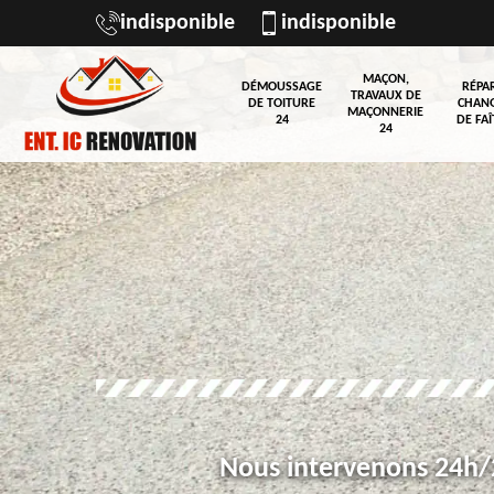
indisponible
indisponible
MAÇON,
DÉMOUSSAGE
RÉPA
TRAVAUX DE
DE TOITURE
CHAN
MAÇONNERIE
24
DE FAÎ
24
Nous intervenons 24h/2