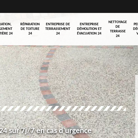
NETTOYAGE
RATION,
RÉPARATION
ENTREPRISE DE
ENTREPRISE
PE
DE
GEMENT
DE TOITURE
TERRASSEMENT
DÉMOLITION ET
DÉ
TERRASSE
TIÈRE 24
24
24
ÉVACUATION 24
24
4 sur 7j/7 en cas d'urgence