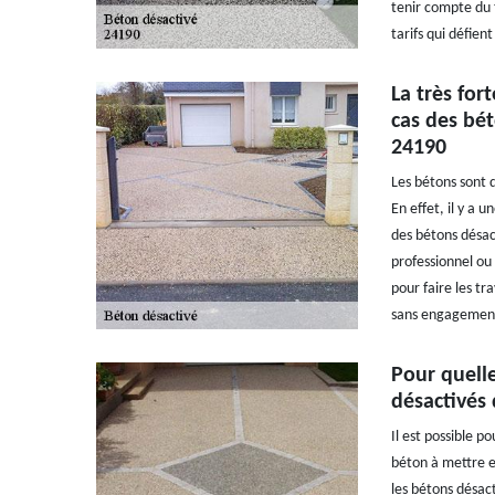
tenir compte du 
tarifs qui défien
La très for
cas des bét
24190
Les bétons sont 
En effet, il y a 
des bétons désact
professionnel ou
pour faire les tr
sans engagemen
Pour quelle
désactivés 
Il est possible p
béton à mettre en
les bétons désact