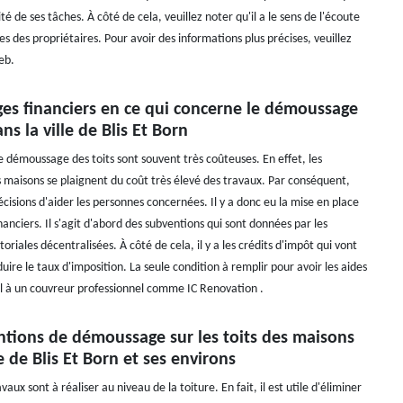
té de ses tâches. À côté de cela, veuillez noter qu'il a le sens de l'écoute
 des propriétaires. Pour avoir des informations plus précises, veuillez
eb.
ges financiers en ce qui concerne le démoussage
ns la ville de Blis Et Born
e démoussage des toits sont souvent très coûteuses. En effet, les
s maisons se plaignent du coût très élevé des travaux. Par conséquent,
 décisions d'aider les personnes concernées. Il y a donc eu la mise en place
anciers. Il s'agit d'abord des subventions qui sont données par les
itoriales décentralisées. À côté de cela, il y a les crédits d'impôt qui vont
ire le taux d'imposition. La seule condition à remplir pour avoir les aides
el à un couvreur professionnel comme IC Renovation .
ntions de démoussage sur les toits des maisons
le de Blis Et Born et ses environs
ux sont à réaliser au niveau de la toiture. En fait, il est utile d'éliminer