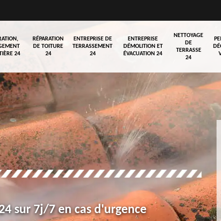
NETTOYAGE
RATION,
RÉPARATION
ENTREPRISE DE
ENTREPRISE
PE
DE
GEMENT
DE TOITURE
TERRASSEMENT
DÉMOLITION ET
DÉ
TERRASSE
TIÈRE 24
24
24
ÉVACUATION 24
24
4 sur 7j/7 en cas d'urgence