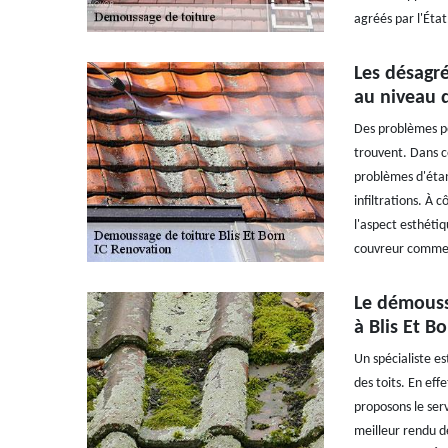
agréés par l'Éta
Les désagr
au niveau d
Des problèmes pe
trouvent. Dans c
problèmes d'étan
infiltrations. À 
l'aspect esthétiq
couvreur comme I
Le démoussa
à Blis Et B
Un spécialiste e
des toits. En effe
proposons le serv
meilleur rendu de