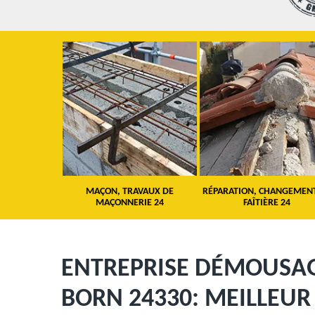
 TOITURE 24
MAÇON, TRAVAUX DE
RÉPARATION, CHANGEMEN
MAÇONNERIE 24
FAÎTIÈRE 24
ENTREPRISE DÉMOUSAGE
BORN 24330: MEILLEU