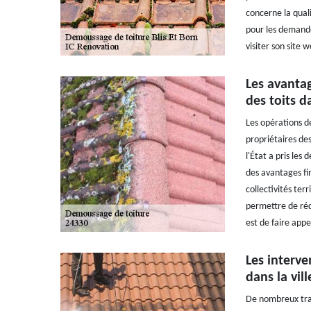
concerne la quali
pour les demandes
visiter son site w
Les avanta
des toits da
Les opérations d
propriétaires de
l'État a pris les
des avantages fin
collectivités terr
permettre de rédu
est de faire app
Les interve
dans la vil
De nombreux trava