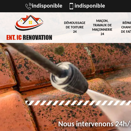
indisponible
indisponible
MAÇON,
DÉMOUSSAGE
RÉPA
TRAVAUX DE
DE TOITURE
CHAN
MAÇONNERIE
24
DE FAÎ
24
Nous intervenons 24h/2