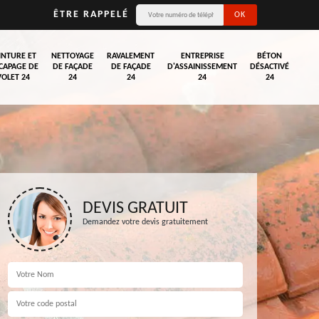
ÊTRE RAPPELÉ
INTURE ET
NETTOYAGE
RAVALEMENT
ENTREPRISE
BÉTON
CAPAGE DE
DE FAÇADE
DE FAÇADE
D'ASSAINISSEMENT
DÉSACTIVÉ
VOLET 24
24
24
24
24
DEVIS GRATUIT
Demandez votre devis gratuitement