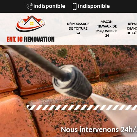
indisponible
indisponible
MAÇON,
DÉMOUSSAGE
RÉPA
TRAVAUX DE
DE TOITURE
CHAN
MAÇONNERIE
24
DE FAÎ
24
Nous intervenons 24h/2