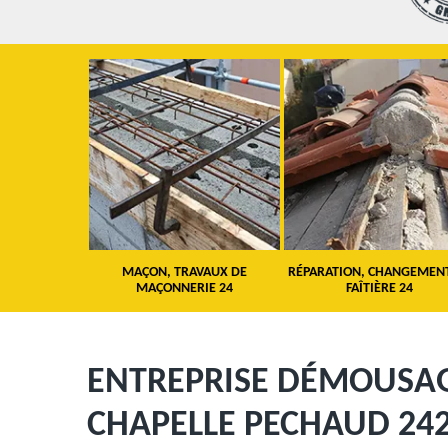
 TOITURE 24
MAÇON, TRAVAUX DE
RÉPARATION, CHANGEMEN
MAÇONNERIE 24
FAÎTIÈRE 24
ENTREPRISE DÉMOUSAG
CHAPELLE PECHAUD 24