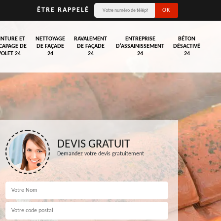
ÊTRE RAPPELÉ
INTURE ET
NETTOYAGE
RAVALEMENT
ENTREPRISE
BÉTON
CAPAGE DE
DE FAÇADE
DE FAÇADE
D'ASSAINISSEMENT
DÉSACTIVÉ
VOLET 24
24
24
24
24
DEVIS GRATUIT
Demandez votre devis gratuitement