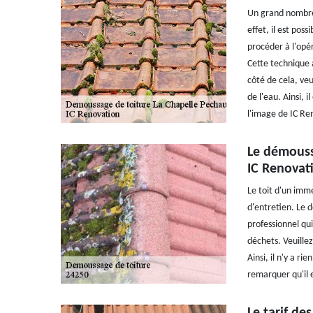
Un grand nombre 
effet, il est pos
procéder à l'opér
Cette technique a
côté de cela, ve
de l'eau. Ainsi, 
l'image de IC Re
Le démouss
IC Renovat
Le toit d'un imm
d'entretien. Le 
professionnel qui
déchets. Veuillez
Ainsi, il n'y a ri
remarquer qu'il e