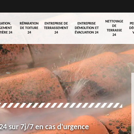
NETTOYAGE
RATION,
RÉPARATION
ENTREPRISE DE
ENTREPRISE
PE
DE
GEMENT
DE TOITURE
TERRASSEMENT
DÉMOLITION ET
DÉ
TERRASSE
TIÈRE 24
24
24
ÉVACUATION 24
24
4 sur 7j/7 en cas d'urgence