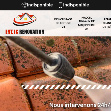
indisponible
indisponible
MAÇON,
DÉMOUSSAGE
RÉPA
TRAVAUX DE
DE TOITURE
CHAN
MAÇONNERIE
24
DE FAÎ
24
Nous intervenons 24h/2