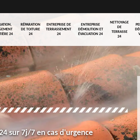
NETTOYAGE
RATION,
RÉPARATION
ENTREPRISE DE
ENTREPRISE
PE
DE
GEMENT
DE TOITURE
TERRASSEMENT
DÉMOLITION ET
DÉ
TERRASSE
TIÈRE 24
24
24
ÉVACUATION 24
24
4 sur 7j/7 en cas d'urgence