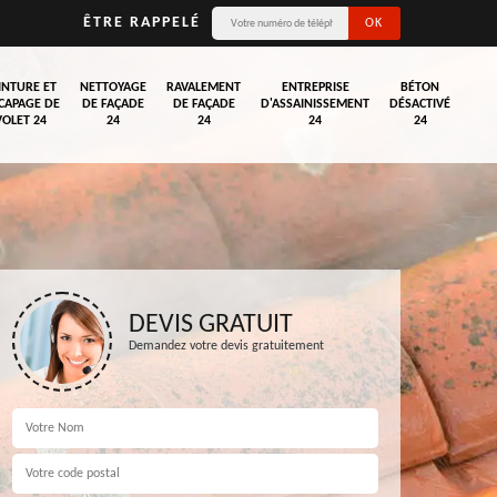
ÊTRE RAPPELÉ
INTURE ET
NETTOYAGE
RAVALEMENT
ENTREPRISE
BÉTON
CAPAGE DE
DE FAÇADE
DE FAÇADE
D'ASSAINISSEMENT
DÉSACTIVÉ
VOLET 24
24
24
24
24
DEVIS GRATUIT
Demandez votre devis gratuitement