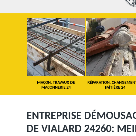
 TOITURE 24
MAÇON, TRAVAUX DE
RÉPARATION, CHANGEMEN
MAÇONNERIE 24
FAÎTIÈRE 24
ENTREPRISE DÉMOUSAGE
DE VIALARD 24260: ME