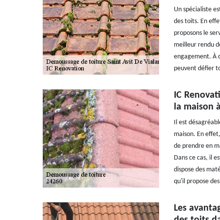
Un spécialiste e
des toits. En effe
proposons le serv
meilleur rendu de
engagement. À côt
peuvent défier t
IC Renovat
la maison à
Il est désagréabl
maison. En effet,
de prendre en mai
Dans ce cas, il 
dispose des matér
qu'il propose des 
Les avanta