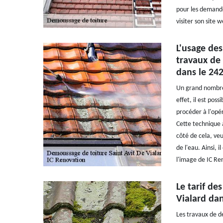
pour les demandes
visiter son site w
L'usage des
travaux de 
dans le 242
Un grand nombre 
effet, il est pos
procéder à l'opér
Cette technique a
côté de cela, ve
de l'eau. Ainsi, 
l'image de IC Re
Le tarif de
Vialard dan
Les travaux de d