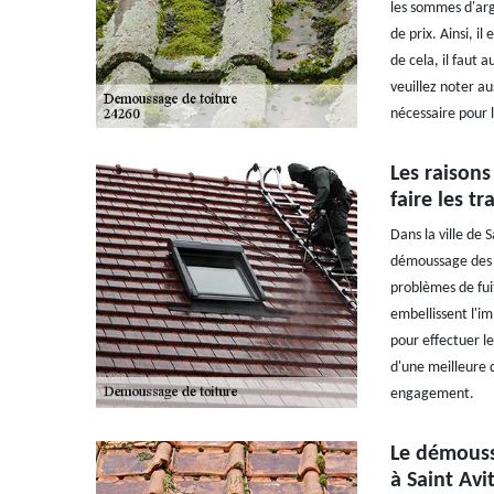
les sommes d'arge
de prix. Ainsi, i
de cela, il faut 
veuillez noter au
nécessaire pour l
Les raisons
faire les 
Dans la ville de 
démoussage des t
problèmes de fuit
embellissent l'i
pour effectuer le
d'une meilleure q
engagement.
Le démoussa
à Saint Avi