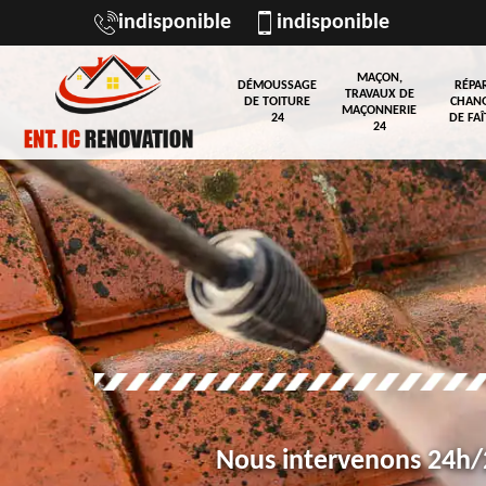
indisponible
indisponible
MAÇON,
DÉMOUSSAGE
RÉPA
TRAVAUX DE
DE TOITURE
CHAN
MAÇONNERIE
24
DE FAÎ
24
Nous intervenons 24h/2