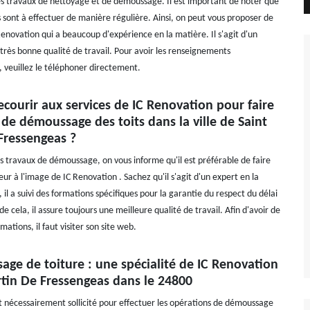
s travaux de nettoyage et de démoussage. Il est important de noter que
s sont à effectuer de manière régulière. Ainsi, on peut vous proposer de
Renovation qui a beaucoup d'expérience en la matière. Il s'agit d'un
très bonne qualité de travail. Pour avoir les renseignements
 veuillez le téléphoner directement.
courir aux services de IC Renovation pour faire
 de démoussage des toits dans la ville de Saint
Fressengeas ?
es travaux de démoussage, on vous informe qu'il est préférable de faire
ur à l'image de IC Renovation . Sachez qu'il s'agit d'un expert en la
 il a suivi des formations spécifiques pour la garantie du respect du délai
e cela, il assure toujours une meilleure qualité de travail. Afin d'avoir de
mations, il faut visiter son site web.
ge de toiture : une spécialité de IC Renovation
rtin De Fressengeas dans le 24800
st nécessairement sollicité pour effectuer les opérations de démoussage