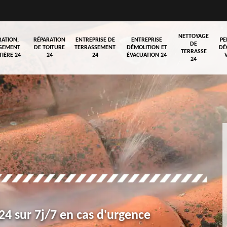
NETTOYAGE
RATION,
RÉPARATION
ENTREPRISE DE
ENTREPRISE
PE
DE
GEMENT
DE TOITURE
TERRASSEMENT
DÉMOLITION ET
DÉ
TERRASSE
TIÈRE 24
24
24
ÉVACUATION 24
24
4 sur 7j/7 en cas d'urgence