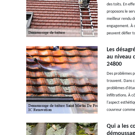
des toits. En effe
proposons le serv
meilleur rendu de
engagement. À côt
peuvent défier t
Les désagr
au niveau d
24800
Des problèmes pe
trouvent. Dans c
problèmes d'étan
infiltrations. À 
l'aspect esthétiq
couvreur comme I
Qui a les c
démoussage