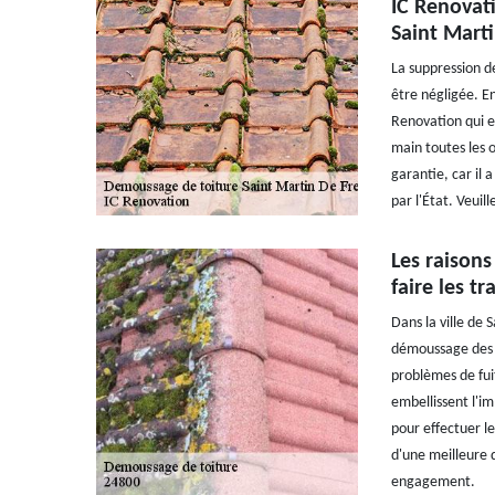
IC Renovati
Saint Mart
La suppression d
être négligée. En
Renovation qui e
main toutes les 
garantie, car il 
par l'État. Veuil
Les raisons
faire les 
Dans la ville de 
démoussage des t
problèmes de fuit
embellissent l'i
pour effectuer le
d'une meilleure q
engagement.