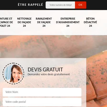
ÊTRE RAPPELÉ
INTURE ET
NETTOYAGE
RAVALEMENT
ENTREPRISE
BÉTON
CAPAGE DE
DE FAÇADE
DE FAÇADE
D'ASSAINISSEMENT
DÉSACTIVÉ
VOLET 24
24
24
24
24
DEVIS GRATUIT
Demandez votre devis gratuitement