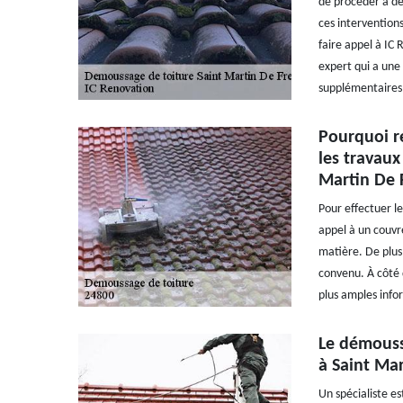
de procéder à de
ces intervention
faire appel à IC 
expert qui a une 
supplémentaires,
Pourquoi re
les travaux
Martin De 
Pour effectuer l
appel à un couvre
matière. De plus,
convenu. À côté d
plus amples infor
Le démoussa
à Saint Ma
Un spécialiste e