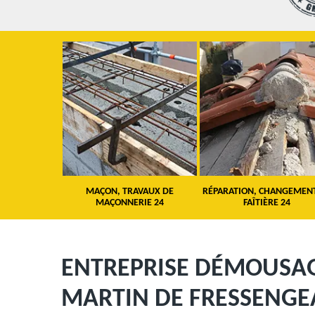
 TOITURE 24
MAÇON, TRAVAUX DE
RÉPARATION, CHANGEMEN
MAÇONNERIE 24
FAÎTIÈRE 24
ENTREPRISE DÉMOUSAG
MARTIN DE FRESSENGEA