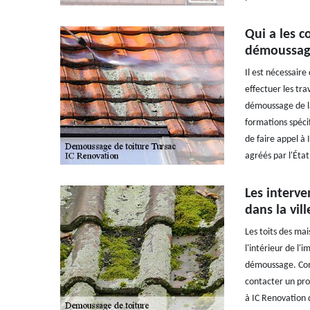
Qui a les c
démoussage
Il est nécessair
effectuer les tr
démoussage de la 
formations spécif
de faire appel à
agréés par l'Éta
Les interve
dans la vil
Les toits des ma
l'intérieur de l'
démoussage. Comme
contacter un pro
à IC Renovation 