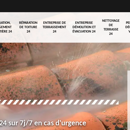
NETTOYAGE
RATION,
RÉPARATION
ENTREPRISE DE
ENTREPRISE
PE
DE
GEMENT
DE TOITURE
TERRASSEMENT
DÉMOLITION ET
DÉ
TERRASSE
TIÈRE 24
24
24
ÉVACUATION 24
24
4 sur 7j/7 en cas d'urgence