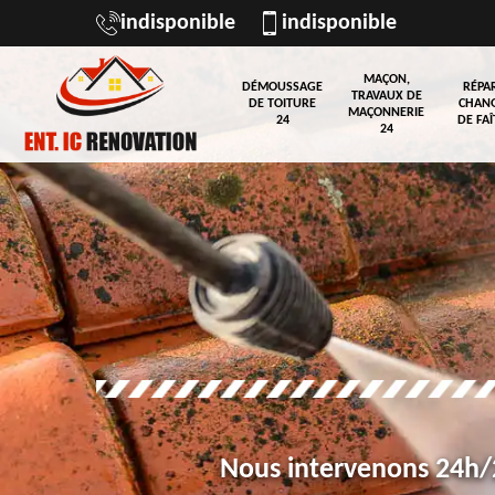
indisponible
indisponible
MAÇON,
DÉMOUSSAGE
RÉPA
TRAVAUX DE
DE TOITURE
CHAN
MAÇONNERIE
24
DE FAÎ
24
Nous intervenons 24h/2