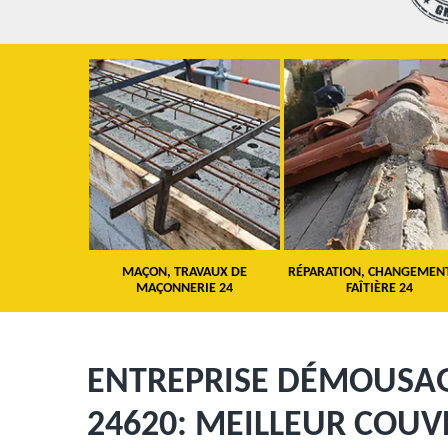
 TOITURE 24
MAÇON, TRAVAUX DE
RÉPARATION, CHANGEMEN
MAÇONNERIE 24
FAÎTIÈRE 24
ENTREPRISE DÉMOUSAG
24620: MEILLEUR COU