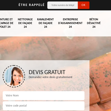
ÊTRE RAPPELÉ
INTURE ET
NETTOYAGE
RAVALEMENT
ENTREPRISE
BÉTON
CAPAGE DE
DE FAÇADE
DE FAÇADE
D'ASSAINISSEMENT
DÉSACTIVÉ
VOLET 24
24
24
24
24
DEVIS GRATUIT
Demandez votre devis gratuitement