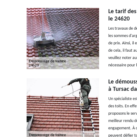
Le tarif de
le 24620
Les travaux de d
les sommes d'arge
de prix. Ainsi, i
de cela, il faut 
veuillez noter au
nécessaire pour l
Le démoussa
à Tursac da
Un spécialiste e
des toits. En effe
proposons le serv
meilleur rendu de
engagement. À côt
peuvent défier t