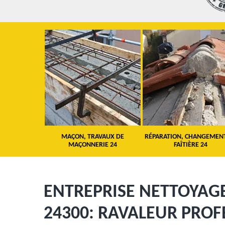
 TOITURE 24
MAÇON, TRAVAUX DE
RÉPARATION, CHANGEMEN
MAÇONNERIE 24
FAÎTIÈRE 24
ENTREPRISE NETTOYAG
24300: RAVALEUR PROF