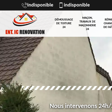
indisponible
indisponible
MAÇON,
DÉMOUSSAGE
RÉPA
TRAVAUX DE
DE TOITURE
CHAN
MAÇONNERIE
24
DE FAÎ
24
Nous intervenons 24h/2