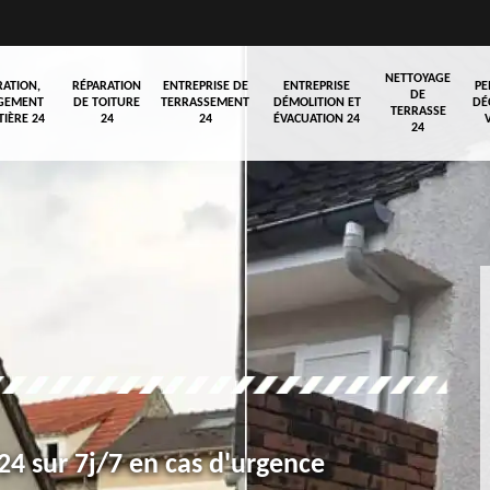
NETTOYAGE
RATION,
RÉPARATION
ENTREPRISE DE
ENTREPRISE
PE
DE
GEMENT
DE TOITURE
TERRASSEMENT
DÉMOLITION ET
DÉ
TERRASSE
TIÈRE 24
24
24
ÉVACUATION 24
24
4 sur 7j/7 en cas d'urgence