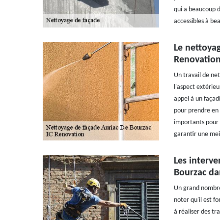
qui a beaucoup d'
accessibles à b
Le nettoya
Renovation
Un travail de ne
l'aspect extérieu
appel à un façadi
pour prendre en m
importants pour f
garantir une meil
Les interve
Bourzac dan
Un grand nombre 
noter qu'il est f
à réaliser des tra