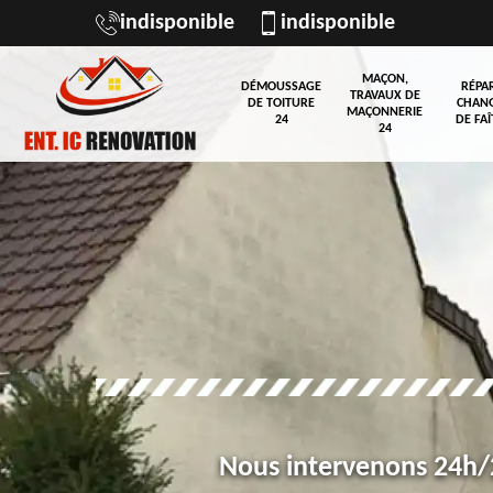
indisponible
indisponible
MAÇON,
DÉMOUSSAGE
RÉPA
TRAVAUX DE
DE TOITURE
CHAN
MAÇONNERIE
24
DE FAÎ
24
Nous intervenons 24h/2