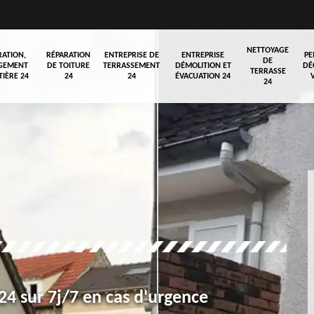
NETTOYAGE
RATION,
RÉPARATION
ENTREPRISE DE
ENTREPRISE
PE
DE
GEMENT
DE TOITURE
TERRASSEMENT
DÉMOLITION ET
DÉ
TERRASSE
TIÈRE 24
24
24
ÉVACUATION 24
24
4 sur 7j/7 en cas d'urgence