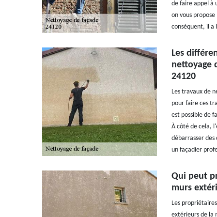
de faire appel à 
on vous propose l
conséquent, il a 
Les différe
nettoyage 
24120
Les travaux de ne
pour faire ces tra
est possible de f
À côté de cela, l
débarrasser des d
un façadier prof
Qui peut p
murs extér
Les propriétaire
extérieurs de la 