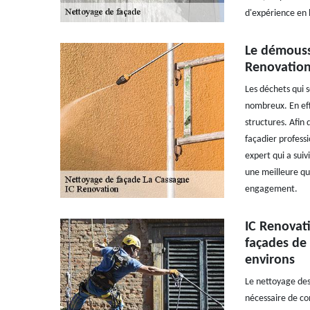
d'expérience en l
Le démoussa
Renovation 
Les déchets qui 
nombreux. En eff
structures. Afin d
façadier professi
expert qui a suiv
une meilleure qua
engagement.
IC Renovat
façades de 
environs
Le nettoyage des 
nécessaire de con