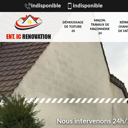
indisponible
indisponible
MAÇON,
DÉMOUSSAGE
RÉPA
TRAVAUX DE
DE TOITURE
CHAN
MAÇONNERIE
24
DE FAÎ
24
Nous intervenons 24h/2