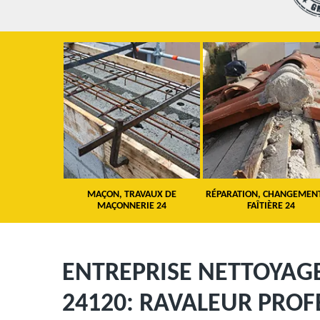
 TOITURE 24
MAÇON, TRAVAUX DE
RÉPARATION, CHANGEMEN
MAÇONNERIE 24
FAÎTIÈRE 24
ENTREPRISE NETTOYAG
24120: RAVALEUR PROF