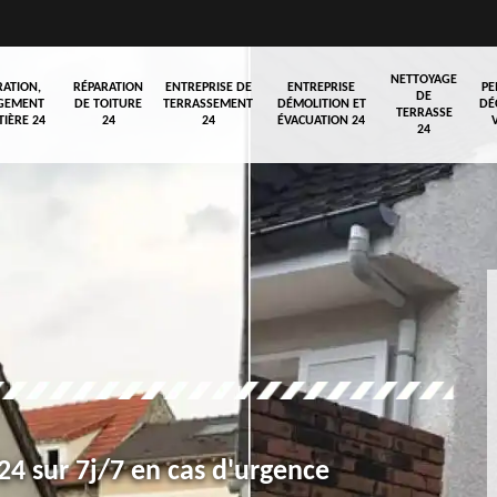
NETTOYAGE
RATION,
RÉPARATION
ENTREPRISE DE
ENTREPRISE
PE
DE
GEMENT
DE TOITURE
TERRASSEMENT
DÉMOLITION ET
DÉ
TERRASSE
TIÈRE 24
24
24
ÉVACUATION 24
24
4 sur 7j/7 en cas d'urgence