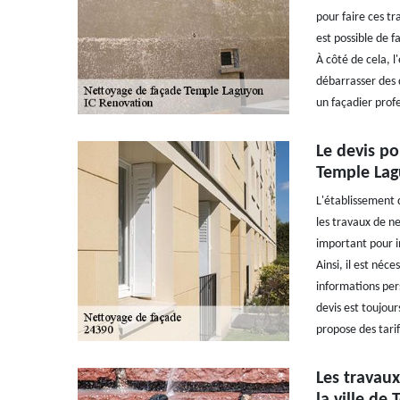
pour faire ces tra
est possible de f
À côté de cela, l
débarrasser des d
un façadier prof
Le devis p
Temple Lag
L'établissement 
les travaux de n
important pour i
Ainsi, il est néc
informations per
devis est toujour
propose des tarif
Les travau