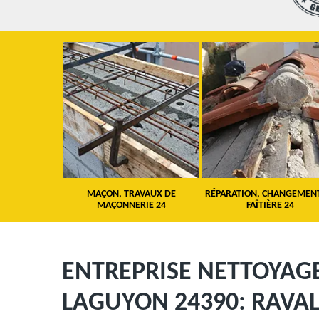
 TOITURE 24
MAÇON, TRAVAUX DE
RÉPARATION, CHANGEMEN
MAÇONNERIE 24
FAÎTIÈRE 24
ENTREPRISE NETTOYAG
LAGUYON 24390: RAVA