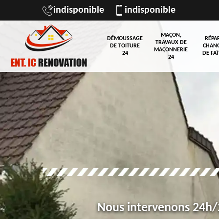
indisponible
indisponible
MAÇON,
DÉMOUSSAGE
RÉPA
TRAVAUX DE
DE TOITURE
CHAN
MAÇONNERIE
24
DE FAÎ
24
Nous intervenons 24h/2