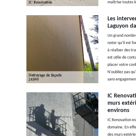
maîtrise toutes l
Les interv
Laguyon da
Un grand nombre 
noter qu'il est f
à réaliser des tra
est utile de cont
placer votre con
N'oubliez pas qu'
sans engagemen
IC Renovat
murs extér
environs
IC Renovation es
domaine. En effet
des murs extérie