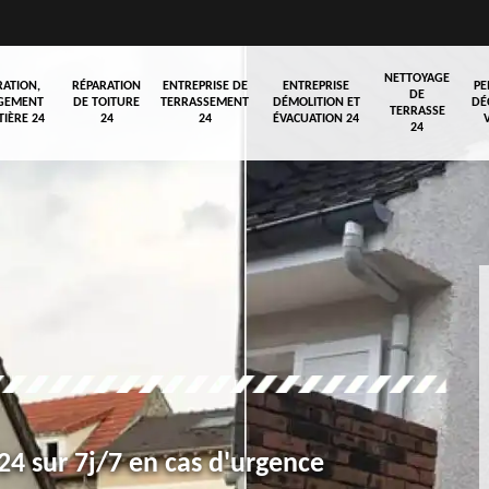
NETTOYAGE
RATION,
RÉPARATION
ENTREPRISE DE
ENTREPRISE
PE
DE
GEMENT
DE TOITURE
TERRASSEMENT
DÉMOLITION ET
DÉ
TERRASSE
TIÈRE 24
24
24
ÉVACUATION 24
24
4 sur 7j/7 en cas d'urgence