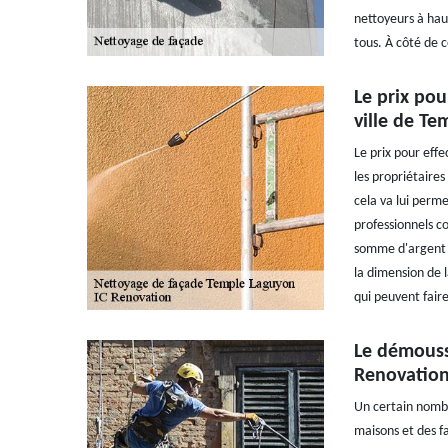
nettoyeurs à haut
tous. À côté de 
Le prix pou
ville de T
Le prix pour effe
les propriétaires
cela va lui permet
professionnels co
somme d'argent né
la dimension de l
qui peuvent fair
Le démouss
Renovation
Un certain nombr
maisons et des fa