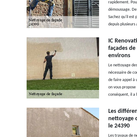
rapidement. Pour 
démoussage. De ce
Sachez qu'il est 
depuis plusieurs
IC Renovat
façades de 
environs
Le nettoyage des 
nécessaire de con
de faire appel à 
on vous propose l
conséquent, il a 
Les différe
nettoyage 
le 24390
Les travaux de ne