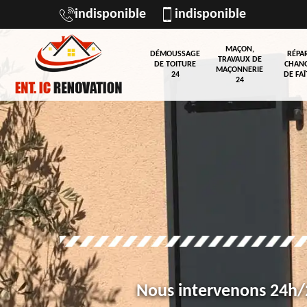
indisponible
indisponible
MAÇON,
DÉMOUSSAGE
RÉPA
TRAVAUX DE
DE TOITURE
CHAN
MAÇONNERIE
24
DE FAÎ
24
Nous intervenons 24h/2