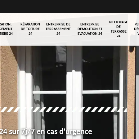
NETTOYAGE
RATION,
RÉPARATION
ENTREPRISE DE
ENTREPRISE
PE
DE
GEMENT
DE TOITURE
TERRASSEMENT
DÉMOLITION ET
DÉ
TERRASSE
TIÈRE 24
24
24
ÉVACUATION 24
24
4 sur 7j/7 en cas d'urgence