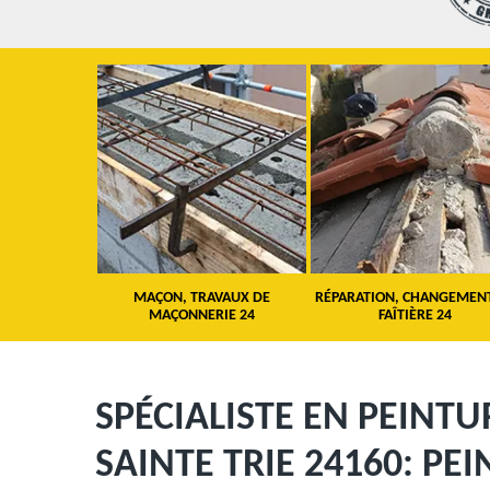
 TOITURE 24
MAÇON, TRAVAUX DE
RÉPARATION, CHANGEMEN
MAÇONNERIE 24
FAÎTIÈRE 24
SPÉCIALISTE EN PEINTU
SAINTE TRIE 24160: PE