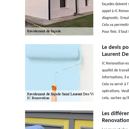
façades doivent s
appel à IC Renov
diagnostic. Ensui
Cela va permettre
Pour finir, il fau
Le devis po
Laurent De
IC Renovation es
qualité de travai
informations, il 
Cela va servir à 
opérations. Veuil
cela, sachez qu'i
Les différe
Renovation