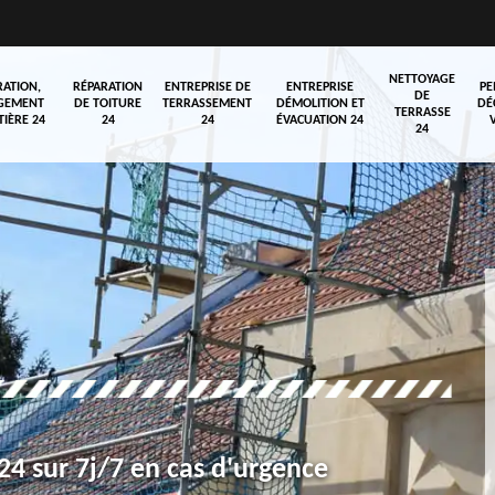
NETTOYAGE
RATION,
RÉPARATION
ENTREPRISE DE
ENTREPRISE
PE
DE
GEMENT
DE TOITURE
TERRASSEMENT
DÉMOLITION ET
DÉ
TERRASSE
TIÈRE 24
24
24
ÉVACUATION 24
24
4 sur 7j/7 en cas d'urgence