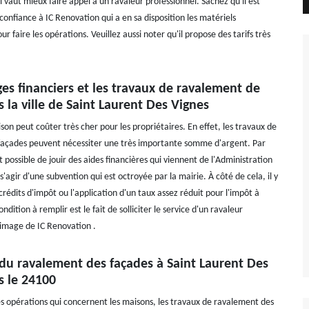
, il vaut mieux faire appel à un ravaleur professionnel. Sachez qu'il est
 confiance à IC Renovation qui a en sa disposition les matériels
ur faire les opérations. Veuillez aussi noter qu'il propose des tarifs très
es financiers et les travaux de ravalement de
 la ville de Saint Laurent Des Vignes
son peut coûter très cher pour les propriétaires. En effet, les travaux de
façades peuvent nécessiter une très importante somme d'argent. Par
t possible de jouir des aides financières qui viennent de l'Administration
 s'agir d'une subvention qui est octroyée par la mairie. À côté de cela, il y
rédits d'impôt ou l'application d'un taux assez réduit pour l'impôt à
ndition à remplir est le fait de solliciter le service d'un ravaleur
'image de IC Renovation .
 du ravalement des façades à Saint Laurent Des
s le 24100
 opérations qui concernent les maisons, les travaux de ravalement des