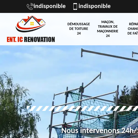
indisponible
indisponible
MAÇON,
DÉMOUSSAGE
RÉPA
TRAVAUX DE
DE TOITURE
CHAN
MAÇONNERIE
24
DE FAÎ
24
Nous intervenons 24h/2