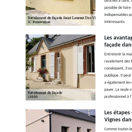
difficiles à faire
possible de faire
indispensables po
intéressants.
Les avantag
façade dans
Entretenir la mai
ravalement des 
conséquent, il es
publique. Il peut
a également les c
payer. La seule co
professionnel à l
Les étapes
Vignes dan
Comme toutes les