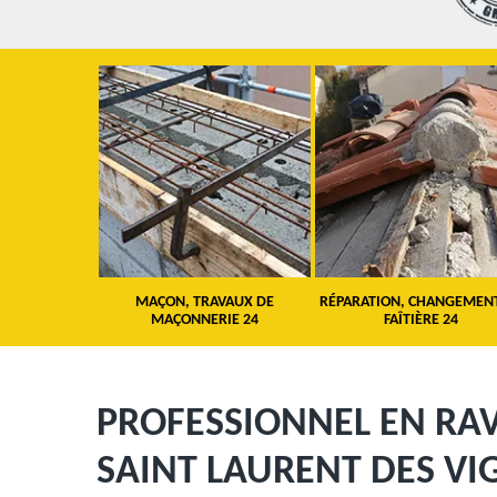
 TOITURE 24
MAÇON, TRAVAUX DE
RÉPARATION, CHANGEMEN
MAÇONNERIE 24
FAÎTIÈRE 24
PROFESSIONNEL EN RA
SAINT LAURENT DES VI