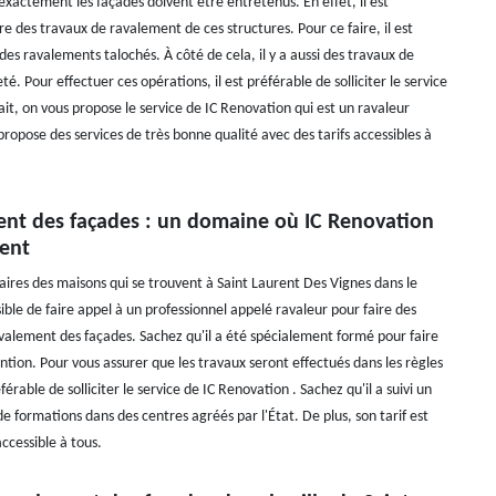
exactement les façades doivent être entretenus. En effet, il est
re des travaux de ravalement de ces structures. Pour ce faire, il est
 des ravalements talochés. À côté de cela, il y a aussi des travaux de
é. Pour effectuer ces opérations, il est préférable de solliciter le service
ait, on vous propose le service de IC Renovation qui est un ravaleur
 propose des services de très bonne qualité avec des tarifs accessibles à
ent des façades : un domaine où IC Renovation
ent
aires des maisons qui se trouvent à Saint Laurent Des Vignes dans le
sible de faire appel à un professionnel appelé ravaleur pour faire des
valement des façades. Sachez qu'il a été spécialement formé pour faire
ntion. Pour vous assurer que les travaux seront effectués dans les règles
référable de solliciter le service de IC Renovation . Sachez qu'il a suivi un
 formations dans des centres agréés par l'État. De plus, son tarif est
accessible à tous.