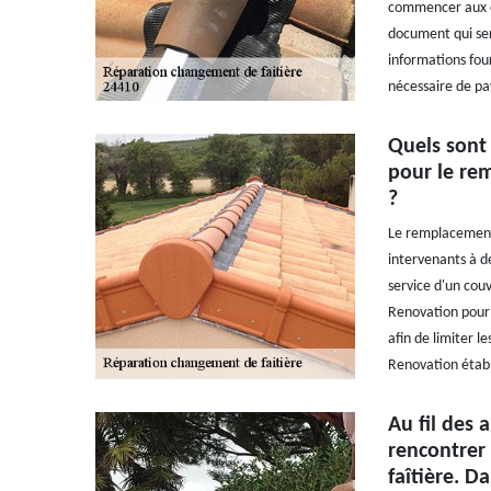
commencer aux opé
document qui sert
informations fourn
nécessaire de pay
Quels sont 
pour le re
?
Le remplacement 
intervenants à de
service d'un cou
Renovation pour l
afin de limiter l
Renovation établ
Au fil des 
rencontrer
faîtière. Da