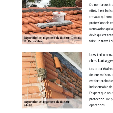
De nombreux trav
effet, il est ind
travaux qui sont 
professionnels en
Renovation qui a
devis qui est tot
faire un travail 
Les inform
des faîtage
Les propriétaire
de leur maison. E
est fort probabl
indispensable de
l'expert que nous
protection. De pl
opérations.