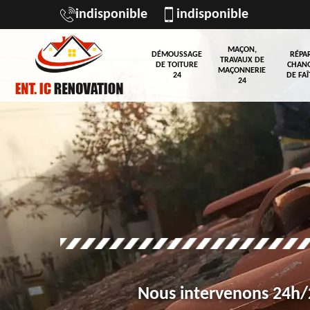
indisponible
indisponible
MAÇON,
DÉMOUSSAGE
RÉPA
TRAVAUX DE
DE TOITURE
CHAN
MAÇONNERIE
24
DE FAÎ
24
Nous intervenons 24h/2