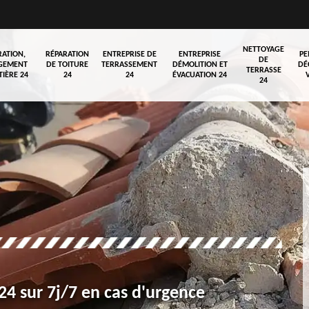
NETTOYAGE
RATION,
RÉPARATION
ENTREPRISE DE
ENTREPRISE
PE
DE
GEMENT
DE TOITURE
TERRASSEMENT
DÉMOLITION ET
DÉ
TERRASSE
TIÈRE 24
24
24
ÉVACUATION 24
24
4 sur 7j/7 en cas d'urgence