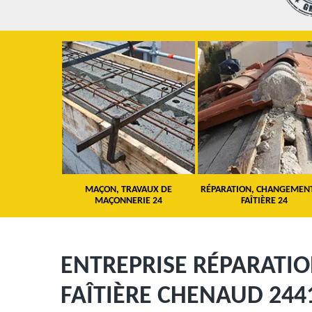
 TOITURE 24
MAÇON, TRAVAUX DE
RÉPARATION, CHANGEMEN
MAÇONNERIE 24
FAÎTIÈRE 24
ENTREPRISE RÉPARATI
FAÎTIÈRE CHENAUD 244