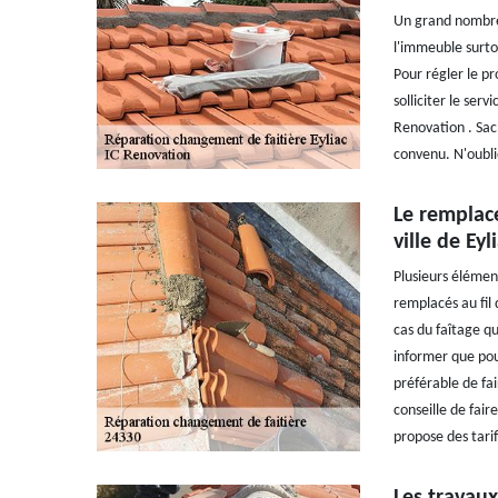
Un grand nombre 
l'immeuble surtou
Pour régler le pr
solliciter le ser
Renovation . Sach
convenu. N'oubli
Le remplace
ville de Eyl
Plusieurs élémen
remplacés au fil 
cas du faîtage qu
informer que pou
préférable de fai
conseille de fair
propose des tari