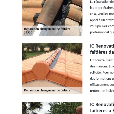
La réparation des
les propriétaires
cela, veuillez no
appel à un profe
vous pouvez compt
professionnel qu
IC Renovati
faîtières da
Un couvreur est 
des maisons. En e
sollicité. Pour n
des formations sp
efficacement con
protection indivi
IC Renovati
faîtières à