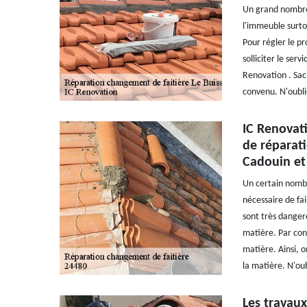
Un grand nombre 
l'immeuble surtou
Pour régler le pr
solliciter le ser
Renovation . Sach
convenu. N'oubli
IC Renovati
de réparati
Cadouin et
Un certain nombre
nécessaire de fai
sont très dangere
matière. Par con
matière. Ainsi, 
la matière. N'oub
Les travaux