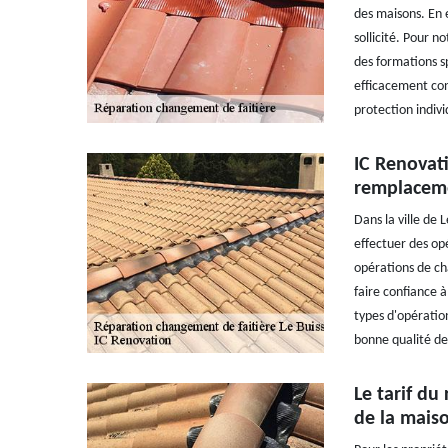
des maisons. En e
sollicité. Pour n
des formations sp
efficacement con
protection indivi
IC Renovat
remplaceme
Dans la ville de 
effectuer des opé
opérations de ch
faire confiance à
types d'opération
bonne qualité de 
Le tarif du
de la mais