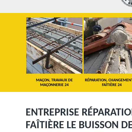
 TOITURE 24
MAÇON, TRAVAUX DE
RÉPARATION, CHANGEMEN
MAÇONNERIE 24
FAÎTIÈRE 24
ENTREPRISE RÉPARATI
FAÎTIÈRE LE BUISSON D