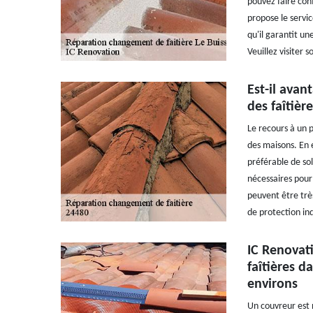
pouvez faire con
propose le servic
qu'il garantit un
Veuillez visiter 
Est-il avan
des faîtièr
Le recours à un p
des maisons. En e
préférable de sol
nécessaires pour 
peuvent être très
de protection ind
IC Renovati
faîtières d
environs
Un couvreur est 