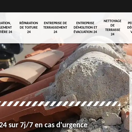
NETTOYAGE
RATION,
RÉPARATION
ENTREPRISE DE
ENTREPRISE
PE
DE
GEMENT
DE TOITURE
TERRASSEMENT
DÉMOLITION ET
DÉ
TERRASSE
TIÈRE 24
24
24
ÉVACUATION 24
24
4 sur 7j/7 en cas d'urgence