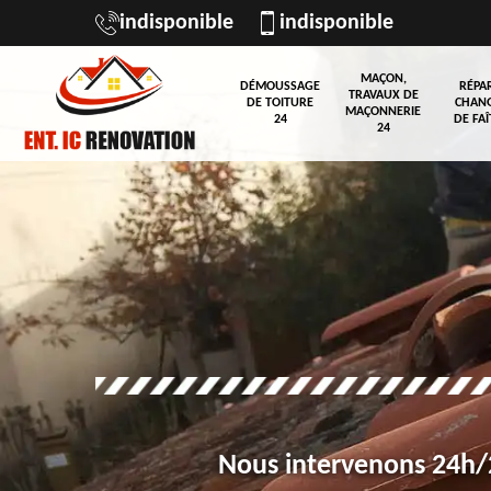
indisponible
indisponible
MAÇON,
DÉMOUSSAGE
RÉPA
TRAVAUX DE
DE TOITURE
CHAN
MAÇONNERIE
24
DE FAÎ
24
Nous intervenons 24h/2