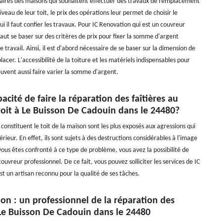
taires des maisons qui souhaitent effectuer des travaux de remplacement
iveau de leur toit, le prix des opérations leur permet de choisir le
ui il faut confier les travaux. Pour IC Renovation qui est un couvreur
 faut se baser sur des critères de prix pour fixer la somme d'argent
e travail. Ainsi, il est d'abord nécessaire de se baser sur la dimension de
acer. L'accessibilité de la toiture et les matériels indispensables pour
peuvent aussi faire varier la somme d'argent.
pacité de faire la réparation des faîtières au
toit à Le Buisson De Cadouin dans le 24480?
constituent le toit de la maison sont les plus exposés aux agressions qui
érieur. En effet, ils sont sujets à des destructions considérables à l'image
i vous êtes confronté à ce type de problème, vous avez la possibilité de
couvreur professionnel. De ce fait, vous pouvez solliciter les services de IC
t un artisan reconnu pour la qualité de ses tâches.
on : un professionnel de la réparation des
 Le Buisson De Cadouin dans le 24480