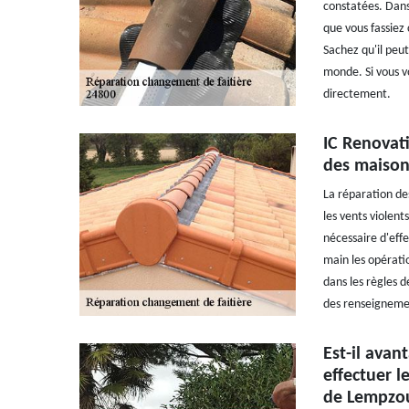
constatées. Dans 
que vous fassiez
Sachez qu'il peut
monde. Si vous v
directement.
IC Renovati
des maison
La réparation des
les vents violent
nécessaire d'eff
main les opératio
dans les règles d
des renseignement
Est-il avan
effectuer l
de Lempzou