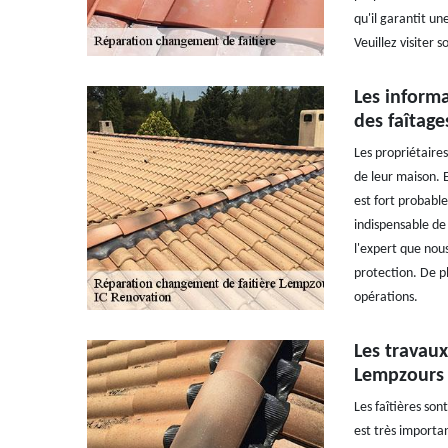
qu'il garantit un
Veuillez visiter 
Les inform
des faîtage
Les propriétaire
de leur maison. E
est fort probabl
indispensable de
l'expert que nous
protection. De pl
opérations.
Les travaux
Lempzours 
Les faîtières son
est très importan