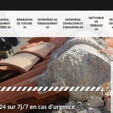
NETTOYAGE
RATION,
RÉPARATION
ENTREPRISE DE
ENTREPRISE
PE
DE
GEMENT
DE TOITURE
TERRASSEMENT
DÉMOLITION ET
DÉ
TERRASSE
TIÈRE 24
24
24
ÉVACUATION 24
24
4 sur 7j/7 en cas d'urgence