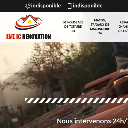
indisponible
indisponible
MAÇON,
DÉMOUSSAGE
RÉPA
TRAVAUX DE
DE TOITURE
CHAN
MAÇONNERIE
24
DE FAÎ
24
Nous intervenons 24h/2