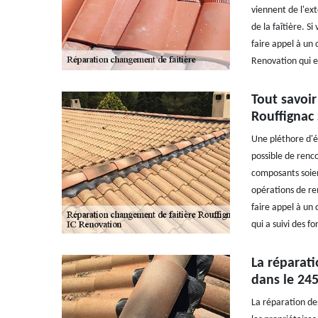
viennent de l'ext
de la faîtière. S
faire appel à un 
Renovation qui es
Tout savoir
Rouffignac 
Une pléthore d'él
possible de renco
composants soien
opérations de re
faire appel à un 
qui a suivi des f
La réparati
dans le 24
La réparation des