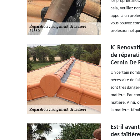
les propriétaires
cela, veuillez no
appel à un profe
vous pouvez compt
professionnel qu
IC Renovati
de réparati
Cernin De R
Un certain nombre
nécessaire de fai
sont très dangere
matière. Par con
matière. Ainsi, 
la matière. N'oub
Est-il avan
des faîtièr