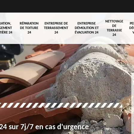
NETTOYAGE
RATION,
RÉPARATION
ENTREPRISE DE
ENTREPRISE
PE
DE
GEMENT
DE TOITURE
TERRASSEMENT
DÉMOLITION ET
DÉ
TERRASSE
TIÈRE 24
24
24
ÉVACUATION 24
24
4 sur 7j/7 en cas d'urgence