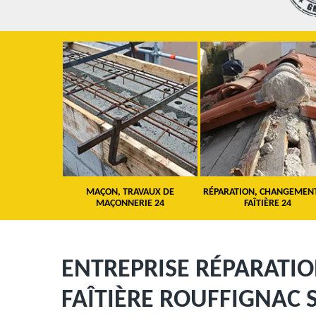
 TOITURE 24
MAÇON, TRAVAUX DE
RÉPARATION, CHANGEMEN
MAÇONNERIE 24
FAÎTIÈRE 24
ENTREPRISE RÉPARATI
FAÎTIÈRE ROUFFIGNAC S