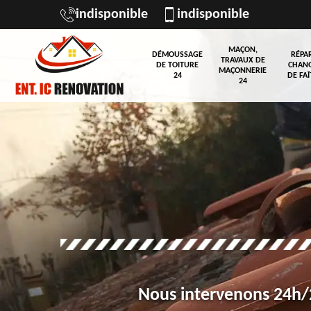
indisponible
indisponible
MAÇON,
DÉMOUSSAGE
RÉPA
TRAVAUX DE
DE TOITURE
CHAN
MAÇONNERIE
24
DE FAÎ
24
Nous intervenons 24h/2