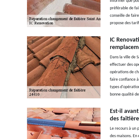
informer que pou
préférable de fai
conseille de fair
propose des tari
IC Renovat
remplaceme
Dans la ville de 
effectuer des opé
opérations de ch
faire confiance à
types d'opération
bonne qualité de 
Est-il avan
des faîtièr
Le recours à un p
des maisons. En e