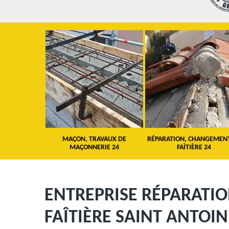
 TOITURE 24
MAÇON, TRAVAUX DE
RÉPARATION, CHANGEMEN
MAÇONNERIE 24
FAÎTIÈRE 24
ENTREPRISE RÉPARATI
FAÎTIÈRE SAINT ANTOI