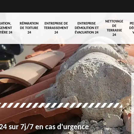
NETTOYAGE
RATION,
RÉPARATION
ENTREPRISE DE
ENTREPRISE
PE
DE
GEMENT
DE TOITURE
TERRASSEMENT
DÉMOLITION ET
DÉ
TERRASSE
TIÈRE 24
24
24
ÉVACUATION 24
24
4 sur 7j/7 en cas d'urgence