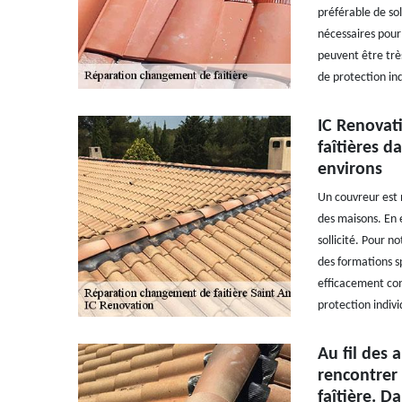
préférable de sol
nécessaires pour 
peuvent être très
de protection ind
IC Renovati
faîtières d
environs
Un couvreur est 
des maisons. En e
sollicité. Pour n
des formations sp
efficacement con
protection indivi
Au fil des 
rencontrer
faîtière. Da