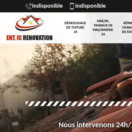
indisponible
indisponible
MAÇON,
DÉMOUSSAGE
RÉPA
TRAVAUX DE
DE TOITURE
CHAN
MAÇONNERIE
24
DE FAÎ
24
Nous intervenons 24h/2