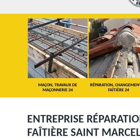
 TOITURE 24
MAÇON, TRAVAUX DE
RÉPARATION, CHANGEMEN
MAÇONNERIE 24
FAÎTIÈRE 24
ENTREPRISE RÉPARATI
FAÎTIÈRE SAINT MARCE