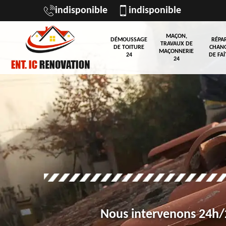
indisponible
indisponible
MAÇON,
DÉMOUSSAGE
RÉPA
TRAVAUX DE
DE TOITURE
CHAN
MAÇONNERIE
24
DE FAÎ
24
Nous intervenons 24h/2