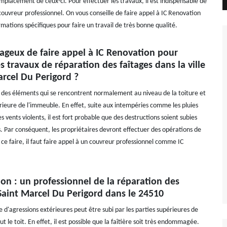
mplacement de ceux-ci. Pour effectuer les travaux, il est indispensable de
couvreur professionnel. On vous conseille de faire appel à IC Renovation
ormations spécifiques pour faire un travail de très bonne qualité.
tageux de faire appel à IC Renovation pour
es travaux de réparation des faîtages dans la ville
arcel Du Perigord ?
t des éléments qui se rencontrent normalement au niveau de la toiture et
érieure de l'immeuble. En effet, suite aux intempéries comme les pluies
les vents violents, il est fort probable que des destructions soient subies
. Par conséquent, les propriétaires devront effectuer des opérations de
ce faire, il faut faire appel à un couvreur professionnel comme IC
on : un professionnel de la réparation des
 Saint Marcel Du Perigord dans le 24510
d'agressions extérieures peut être subi par les parties supérieures de
t le toit. En effet, il est possible que la faîtière soit très endommagée.