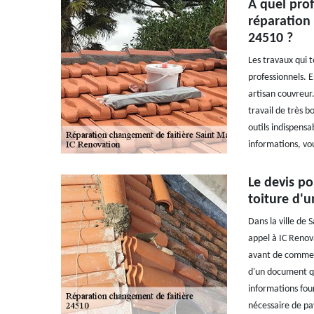
À quel prof
réparation 
24510 ?
Les travaux qui t
professionnels. En
artisan couvreur.
travail de très b
outils indispensa
informations, vou
Le devis po
toiture d'u
Dans la ville de 
appel à IC Renova
avant de commence
d'un document qui
informations fourn
nécessaire de pay