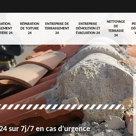
NETTOYAGE
RATION,
RÉPARATION
ENTREPRISE DE
ENTREPRISE
PE
DE
GEMENT
DE TOITURE
TERRASSEMENT
DÉMOLITION ET
DÉ
TERRASSE
TIÈRE 24
24
24
ÉVACUATION 24
24
4 sur 7j/7 en cas d'urgence