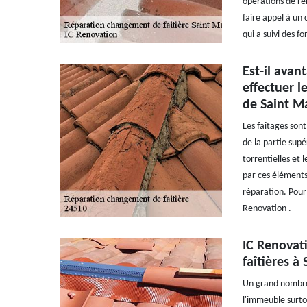
opérations de re
faire appel à un 
qui a suivi des f
Est-il avan
effectuer l
de Saint M
Les faîtages son
de la partie sup
torrentielles et 
par ces éléments
réparation. Pour 
Renovation .
IC Renovati
faîtières à
Un grand nombre 
l'immeuble surtou