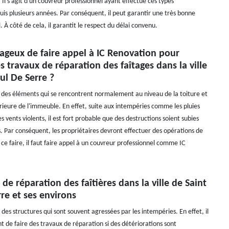
 Il s'agit d'un couvreur professionnel ayant effectué ces types
uis plusieurs années. Par conséquent, il peut garantir une très bonne
l. À côté de cela, il garantit le respect du délai convenu.
tageux de faire appel à IC Renovation pour
es travaux de réparation des faîtages dans la ville
ul De Serre ?
t des éléments qui se rencontrent normalement au niveau de la toiture et
érieure de l'immeuble. En effet, suite aux intempéries comme les pluies
les vents violents, il est fort probable que des destructions soient subies
. Par conséquent, les propriétaires devront effectuer des opérations de
ce faire, il faut faire appel à un couvreur professionnel comme IC
 de réparation des faîtières dans la ville de Saint
re et ses environs
t des structures qui sont souvent agressées par les intempéries. En effet, il
t de faire des travaux de réparation si des détériorations sont