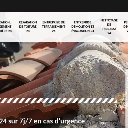
NETTOYAGE
RATION,
RÉPARATION
ENTREPRISE DE
ENTREPRISE
PE
DE
GEMENT
DE TOITURE
TERRASSEMENT
DÉMOLITION ET
DÉ
TERRASSE
TIÈRE 24
24
24
ÉVACUATION 24
24
4 sur 7j/7 en cas d'urgence