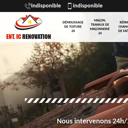
indisponible
indisponible
MAÇON,
DÉMOUSSAGE
RÉPA
TRAVAUX DE
DE TOITURE
CHAN
MAÇONNERIE
24
DE FAÎ
24
Nous intervenons 24h/2