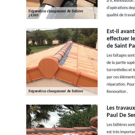
à IC Renovation .
d'opérations dep
qualité de travai
Est-il avan
effectuer l
de Saint Pa
Les faîtages son
de la partie sup
torrentielles et 
par ces éléments
réparation. Pour 
Renovation .
Les travaux
Paul De Ser
Les faîtières son
est très importan