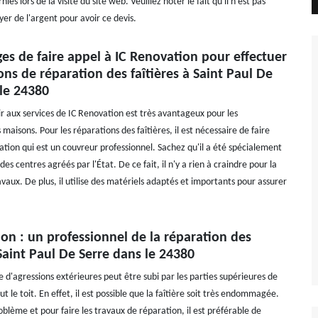
ies lors de la visite du site web. Veuillez noter le fait qu'il n'est pas
er de l'argent pour avoir ce devis.
es de faire appel à IC Renovation pour effectuer
ons de réparation des faîtières à Saint Paul De
 le 24380
ir aux services de IC Renovation est très avantageux pour les
 maisons. Pour les réparations des faîtières, il est nécessaire de faire
ation qui est un couvreur professionnel. Sachez qu'il a été spécialement
es centres agréés par l'État. De ce fait, il n'y a rien à craindre pour la
avaux. De plus, il utilise des matériels adaptés et importants pour assurer
on : un professionnel de la réparation des
 Saint Paul De Serre dans le 24380
d'agressions extérieures peut être subi par les parties supérieures de
t le toit. En effet, il est possible que la faîtière soit très endommagée.
oblème et pour faire les travaux de réparation, il est préférable de