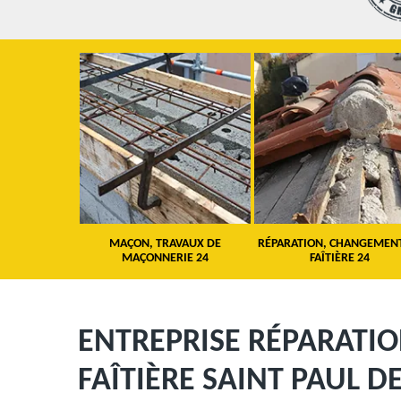
 TOITURE 24
MAÇON, TRAVAUX DE
RÉPARATION, CHANGEMEN
MAÇONNERIE 24
FAÎTIÈRE 24
ENTREPRISE RÉPARATI
FAÎTIÈRE SAINT PAUL D