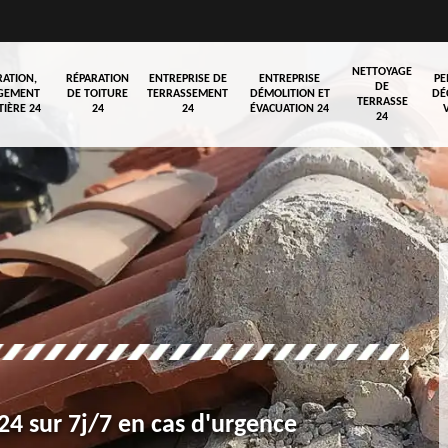
NETTOYAGE
RATION,
RÉPARATION
ENTREPRISE DE
ENTREPRISE
PE
DE
GEMENT
DE TOITURE
TERRASSEMENT
DÉMOLITION ET
DÉ
TERRASSE
TIÈRE 24
24
24
ÉVACUATION 24
24
4 sur 7j/7 en cas d'urgence