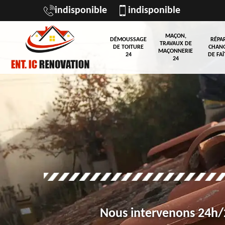
indisponible
indisponible
MAÇON,
DÉMOUSSAGE
RÉPA
TRAVAUX DE
DE TOITURE
CHAN
MAÇONNERIE
24
DE FAÎ
24
Nous intervenons 24h/2