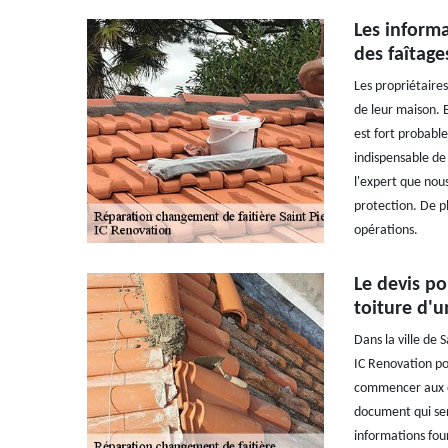
Les inform
des faîtage
Les propriétaire
de leur maison. E
est fort probabl
indispensable de
l'expert que nous
protection. De pl
opérations.
Le devis po
toiture d'u
Dans la ville de 
IC Renovation pou
commencer aux opé
document qui sert
informations fourn