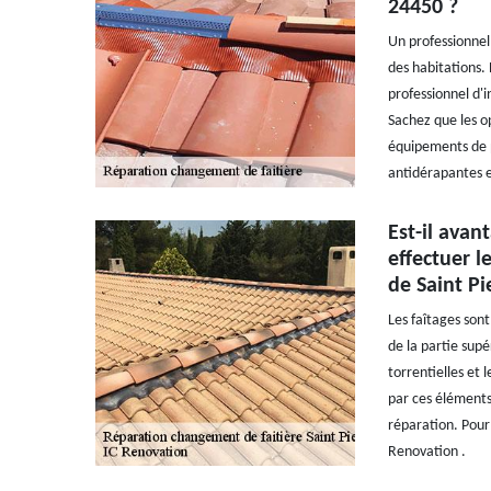
24450 ?
Un professionnel 
des habitations. 
professionnel d'
Sachez que les opé
équipements de pr
antidérapantes e
Est-il avan
effectuer l
de Saint Pi
Les faîtages son
de la partie sup
torrentielles et 
par ces éléments
réparation. Pour 
Renovation .