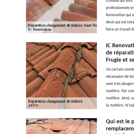
travaux qui sont 
professionnels en
Renovation qui a
devis qui est tot
faire un travail 
IC Renovati
de réparati
Frugie et s
Un certain nombre
nécessaire de fai
sont très dangere
matière. Par con
matière. Ainsi, 
la matière. N'oub
Qui est le 
remplacemen