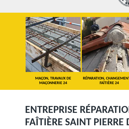
 TOITURE 24
MAÇON, TRAVAUX DE
RÉPARATION, CHANGEMEN
MAÇONNERIE 24
FAÎTIÈRE 24
ENTREPRISE RÉPARATI
FAÎTIÈRE SAINT PIERRE 