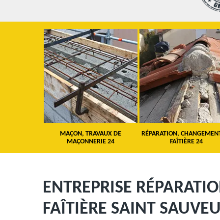
 TOITURE 24
MAÇON, TRAVAUX DE
RÉPARATION, CHANGEMEN
MAÇONNERIE 24
FAÎTIÈRE 24
ENTREPRISE RÉPARATI
FAÎTIÈRE SAINT SAUVE