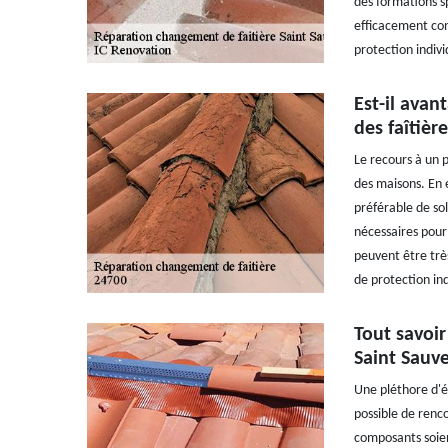
des formations sp
efficacement con
protection indivi
Est-il avan
des faîtièr
Le recours à un p
des maisons. En e
préférable de sol
nécessaires pour 
peuvent être très
de protection ind
Tout savoir
Saint Sauv
Une pléthore d'él
possible de renco
composants soien