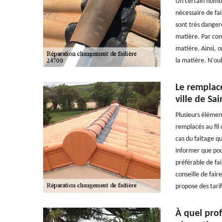
Un certain nombre
nécessaire de fai
sont très dangere
matière. Par con
matière. Ainsi, 
la matière. N'oub
Le remplace
ville de Sa
Plusieurs élémen
remplacés au fil 
cas du faîtage qu
informer que pou
préférable de fai
conseille de fair
propose des tari
À quel prof