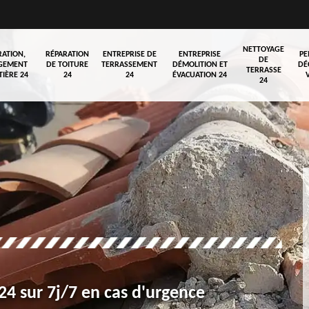
NETTOYAGE
RATION,
RÉPARATION
ENTREPRISE DE
ENTREPRISE
PE
DE
GEMENT
DE TOITURE
TERRASSEMENT
DÉMOLITION ET
DÉ
TERRASSE
TIÈRE 24
24
24
ÉVACUATION 24
24
4 sur 7j/7 en cas d'urgence