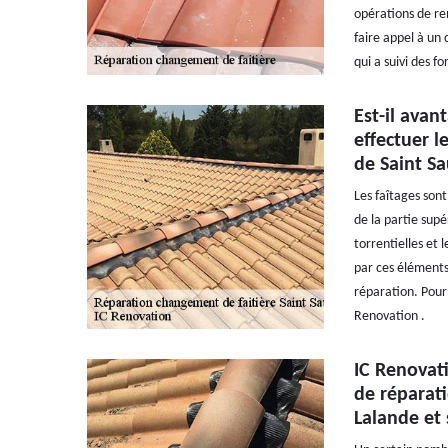
opérations de re
faire appel à un 
qui a suivi des f
Est-il avan
effectuer l
de Saint S
Les faîtages son
de la partie sup
torrentielles et 
par ces éléments
réparation. Pour 
Renovation .
IC Renovati
de réparati
Lalande et 