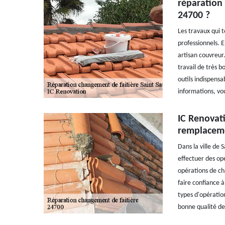
réparation 
24700 ?
Les travaux qui t
professionnels. En
artisan couvreur.
travail de très b
outils indispensa
informations, vou
IC Renovat
remplaceme
Dans la ville de 
effectuer des opé
opérations de ch
faire confiance à
types d'opération
bonne qualité de 