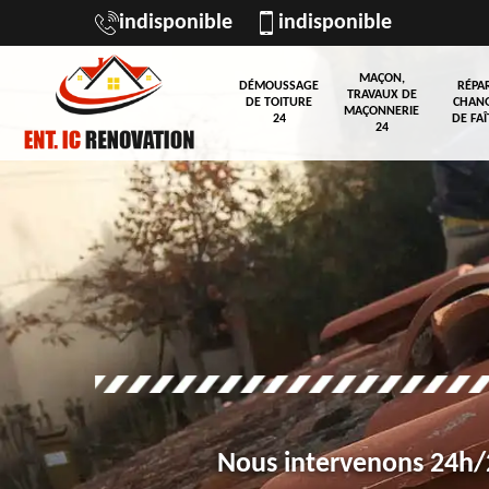
indisponible
indisponible
MAÇON,
DÉMOUSSAGE
RÉPA
TRAVAUX DE
DE TOITURE
CHAN
MAÇONNERIE
24
DE FAÎ
24
Nous intervenons 24h/2