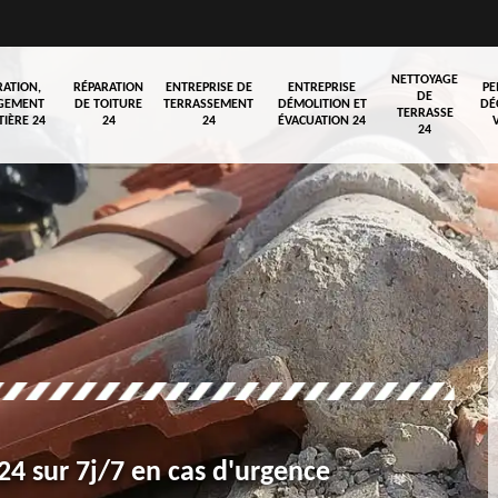
NETTOYAGE
RATION,
RÉPARATION
ENTREPRISE DE
ENTREPRISE
PE
DE
GEMENT
DE TOITURE
TERRASSEMENT
DÉMOLITION ET
DÉ
TERRASSE
TIÈRE 24
24
24
ÉVACUATION 24
24
4 sur 7j/7 en cas d'urgence