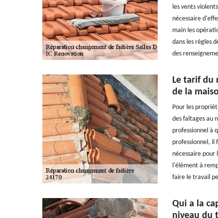
les vents violent
nécessaire d'eff
main les opératio
dans les règles d
des renseignement
Le tarif du
de la maiso
Pour les proprié
des faîtages au n
professionnel à q
professionnel, il
nécessaire pour l
l'élément à rempl
faire le travail 
Qui a la ca
niveau du t