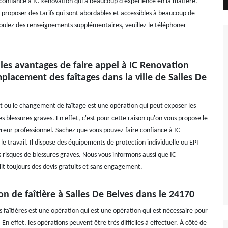
 confiance à IC Renovation qui a beaucoup d'expérience en la matière.
 proposer des tarifs qui sont abordables et accessibles à beaucoup de
oulez des renseignements supplémentaires, veuillez le téléphoner
les avantages de faire appel à IC Renovation
placement des faîtages dans la ville de Salles De
ou le changement de faîtage est une opération qui peut exposer les
s blessures graves. En effet, c'est pour cette raison qu'on vous propose le
vreur professionnel. Sachez que vous pouvez faire confiance à IC
e travail. Il dispose des équipements de protection individuelle ou EPI
es risques de blessures graves. Nous vous informons aussi que IC
it toujours des devis gratuits et sans engagement.
on de faîtière à Salles De Belves dans le 24170
 faîtières est une opération qui est une opération qui est nécessaire pour
. En effet, les opérations peuvent être très difficiles à effectuer. À côté de