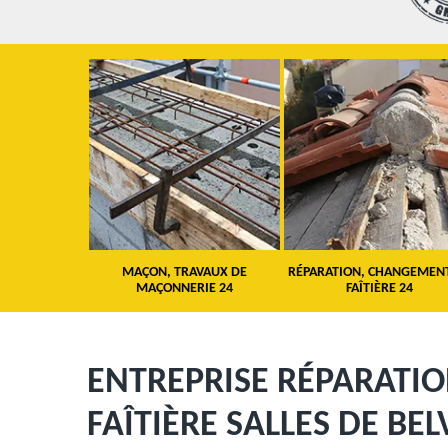
 TOITURE 24
MAÇON, TRAVAUX DE
RÉPARATION, CHANGEMEN
MAÇONNERIE 24
FAÎTIÈRE 24
ENTREPRISE RÉPARATI
FAÎTIÈRE SALLES DE BE