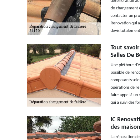
détérioration au 
de changement de
contacter un pro
Renovation qui a
devis totalement
Tout savoir
Salles De B
Une pléthore d'él
possible de renco
composants soien
opérations de re
faire appel à un 
qui a suivi des f
IC Renovati
des maisons
La réparation des