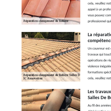
cela, veuillez no
appel à un profe
vous pouvez compt
professionnel qu
La réparati
compétence
Un couvreur est 
travaux qui touch
opérations de rép
violence inégalée
formations spécif
cela, veuillez not
Les travaux
Salles De B
Au fil des années