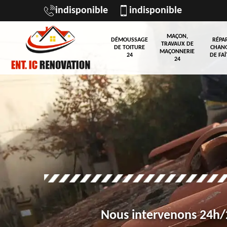
indisponible
indisponible
MAÇON,
DÉMOUSSAGE
RÉPA
TRAVAUX DE
DE TOITURE
CHAN
MAÇONNERIE
24
DE FAÎ
24
Nous intervenons 24h/2