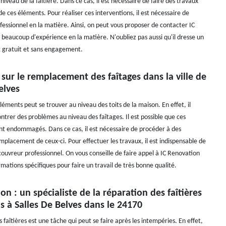
niveau de la faîtière. Dans ce cas, il est nécessaire de faire des travaux
 ces éléments. Pour réaliser ces interventions, il est nécessaire de
fessionnel en la matière. Ainsi, on peut vous proposer de contacter IC
 beaucoup d'expérience en la matière. N'oubliez pas aussi qu'il dresse un
 gratuit et sans engagement.
 sur le remplacement des faîtages dans la ville de
elves
éments peut se trouver au niveau des toits de la maison. En effet, il
ntrer des problèmes au niveau des faîtages. Il est possible que ces
t endommagés. Dans ce cas, il est nécessaire de procéder à des
mplacement de ceux-ci. Pour effectuer les travaux, il est indispensable de
couvreur professionnel. On vous conseille de faire appel à IC Renovation
ormations spécifiques pour faire un travail de très bonne qualité.
on : un spécialiste de la réparation des faîtières
 à Salles De Belves dans le 24170
 faîtières est une tâche qui peut se faire après les intempéries. En effet,