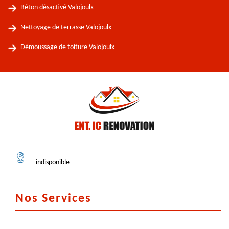
Béton désactivé Valojoulx
Nettoyage de terrasse Valojoulx
Démoussage de toiture Valojoulx
indisponible
Nos Services