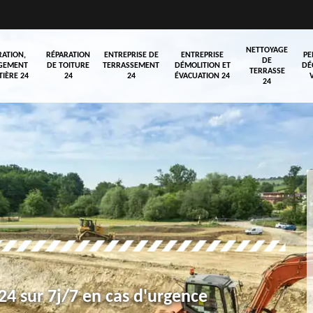
NETTOYAGE
RATION,
RÉPARATION
ENTREPRISE DE
ENTREPRISE
PE
DE
GEMENT
DE TOITURE
TERRASSEMENT
DÉMOLITION ET
DÉ
TERRASSE
TIÈRE 24
24
24
ÉVACUATION 24
24
4 sur 7j/7 en cas d'urgence