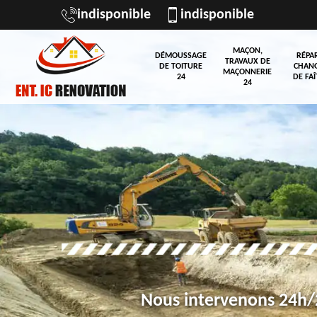
indisponible
indisponible
MAÇON,
DÉMOUSSAGE
RÉPA
TRAVAUX DE
DE TOITURE
CHAN
MAÇONNERIE
24
DE FAÎ
24
Nous intervenons 24h/2