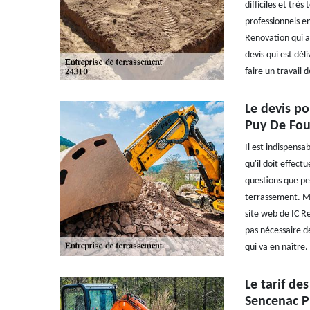
difficiles et trè
professionnels en
Renovation qui a
devis qui est dél
faire un travail 
Le devis p
Puy De Fou
Il est indispensa
qu'il doit effect
questions que pe
terrassement. Mai
site web de IC R
pas nécessaire de
qui va en naître.
Le tarif de
Sencenac P