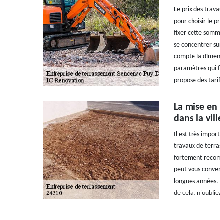
Le prix des trava
pour choisir le p
fixer cette somme,
se concentrer sur
compte la dimensi
paramètres qui f
propose des tarif
La mise en 
dans la vil
Il est très impor
travaux de terras
fortement recomm
peut vous conveni
longues années. P
de cela, n'oublie