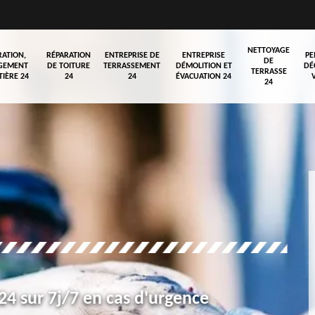
NETTOYAGE
RATION,
RÉPARATION
ENTREPRISE DE
ENTREPRISE
PE
DE
GEMENT
DE TOITURE
TERRASSEMENT
DÉMOLITION ET
DÉ
TERRASSE
TIÈRE 24
24
24
ÉVACUATION 24
24
4 sur 7j/7 en cas d'urgence