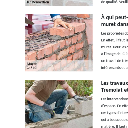
de qualité. Veuil
À qui peut-
muret dans 
Les propriétés do
En effet, il faut 
muret. Pour les c
à l'image de IC R
un travail de trè
intéressants et a
Les travaux
Tremolat et
Les interventions
d'espace. En effe
ces types d'inter
qui a beaucoup d
matière. Il faut