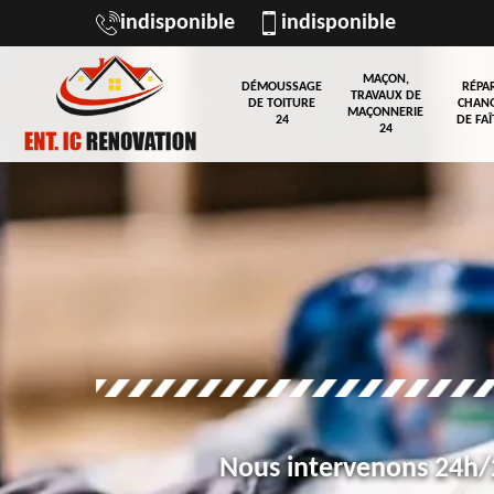
indisponible
indisponible
MAÇON,
DÉMOUSSAGE
RÉPA
TRAVAUX DE
DE TOITURE
CHAN
MAÇONNERIE
24
DE FAÎ
24
Nous intervenons 24h/2