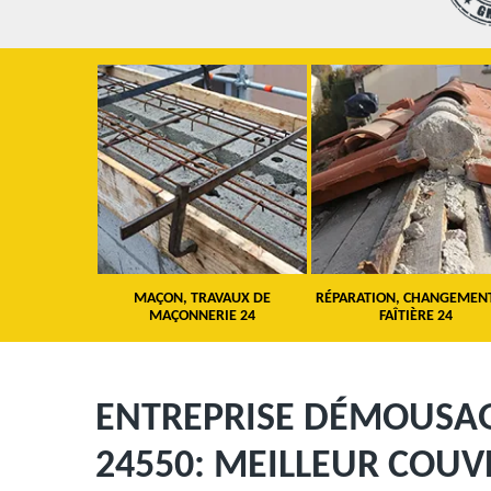
 TOITURE 24
MAÇON, TRAVAUX DE
RÉPARATION, CHANGEMEN
MAÇONNERIE 24
FAÎTIÈRE 24
ENTREPRISE DÉMOUSAG
24550: MEILLEUR COU