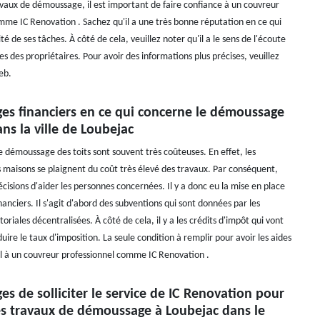
ravaux de démoussage, il est important de faire confiance à un couvreur
mme IC Renovation . Sachez qu'il a une très bonne réputation en ce qui
té de ses tâches. À côté de cela, veuillez noter qu'il a le sens de l'écoute
 des propriétaires. Pour avoir des informations plus précises, veuillez
eb.
ges financiers en ce qui concerne le démoussage
ans la ville de Loubejac
e démoussage des toits sont souvent très coûteuses. En effet, les
s maisons se plaignent du coût très élevé des travaux. Par conséquent,
 décisions d'aider les personnes concernées. Il y a donc eu la mise en place
anciers. Il s'agit d'abord des subventions qui sont données par les
itoriales décentralisées. À côté de cela, il y a les crédits d'impôt qui vont
ire le taux d'imposition. La seule condition à remplir pour avoir les aides
el à un couvreur professionnel comme IC Renovation .
es de solliciter le service de IC Renovation pour
les travaux de démoussage à Loubejac dans le