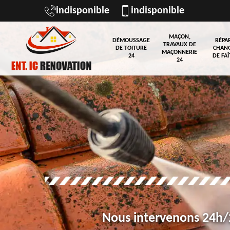
indisponible
indisponible
MAÇON,
DÉMOUSSAGE
RÉPA
TRAVAUX DE
DE TOITURE
CHAN
MAÇONNERIE
24
DE FAÎ
24
Nous intervenons 24h/2