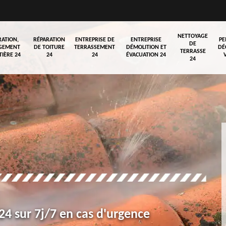
NETTOYAGE
RATION,
RÉPARATION
ENTREPRISE DE
ENTREPRISE
PE
DE
GEMENT
DE TOITURE
TERRASSEMENT
DÉMOLITION ET
DÉ
TERRASSE
TIÈRE 24
24
24
ÉVACUATION 24
24
4 sur 7j/7 en cas d'urgence