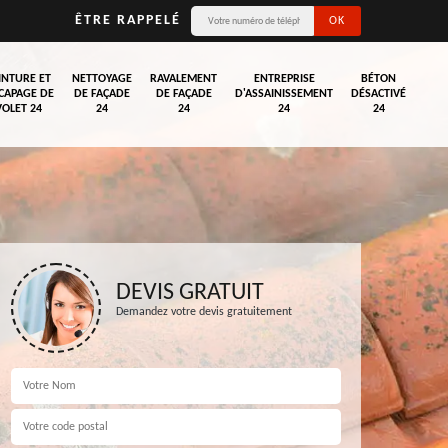
ÊTRE RAPPELÉ
INTURE ET
NETTOYAGE
RAVALEMENT
ENTREPRISE
BÉTON
CAPAGE DE
DE FAÇADE
DE FAÇADE
D'ASSAINISSEMENT
DÉSACTIVÉ
VOLET 24
24
24
24
24
DEVIS GRATUIT
Demandez votre devis gratuitement