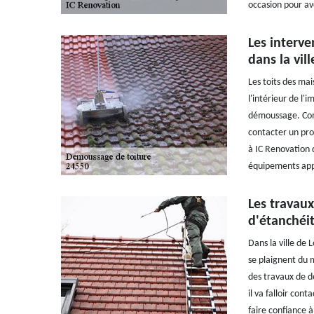
occasion pour avo
Les interve
dans la vil
Les toits des ma
l'intérieur de l'
démoussage. Comme
contacter un pro
à IC Renovation 
équipements appr
Les travaux
d'étanchéi
Dans la ville de
se plaignent du m
des travaux de dé
il va falloir con
faire confiance à