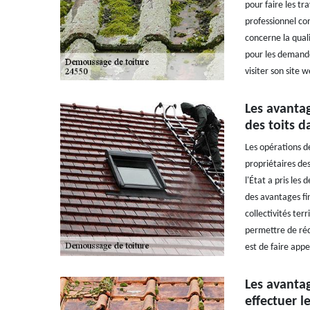
pour faire les t
professionnel co
concerne la quali
pour les demandes
visiter son site w
Les avanta
des toits d
Les opérations d
propriétaires de
l'État a pris les
des avantages fin
collectivités terr
permettre de rédu
est de faire app
Les avantag
effectuer 