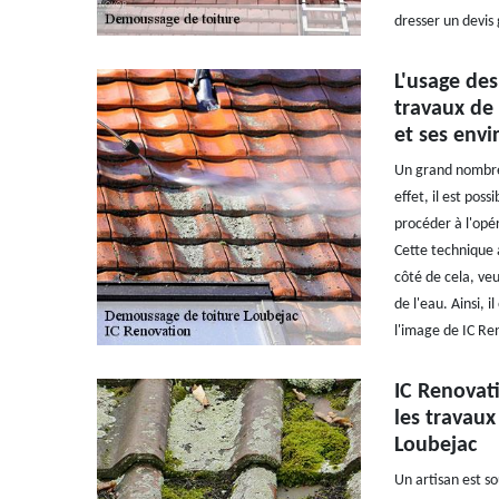
dresser un devis
L'usage des
travaux de
et ses envi
Un grand nombre 
effet, il est pos
procéder à l'opér
Cette technique a
côté de cela, ve
de l'eau. Ainsi, 
l'image de IC Re
IC Renovati
les travaux
Loubejac
Un artisan est so