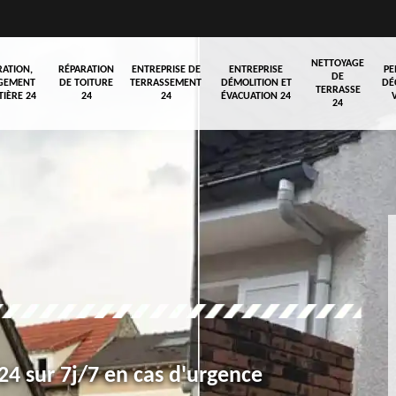
NETTOYAGE
RATION,
RÉPARATION
ENTREPRISE DE
ENTREPRISE
PE
DE
GEMENT
DE TOITURE
TERRASSEMENT
DÉMOLITION ET
DÉ
TERRASSE
TIÈRE 24
24
24
ÉVACUATION 24
24
4 sur 7j/7 en cas d'urgence