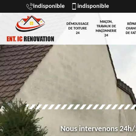
indisponible
indisponible
MAÇON,
DÉMOUSSAGE
RÉPA
TRAVAUX DE
DE TOITURE
CHAN
MAÇONNERIE
24
DE FAÎ
24
Nous intervenons 24h/2