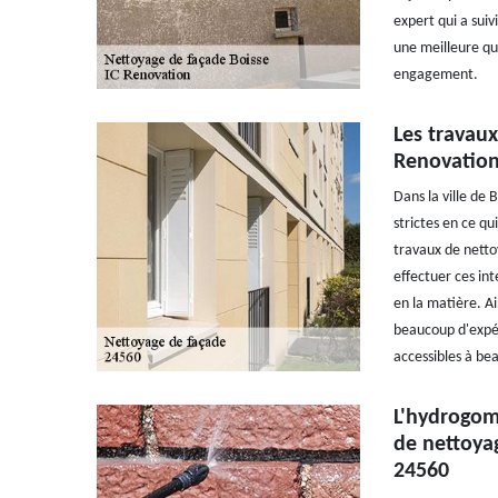
expert qui a suiv
une meilleure qua
engagement.
Les travau
Renovatio
Dans la ville de 
strictes en ce qu
travaux de netto
effectuer ces int
en la matière. A
beaucoup d'expéri
accessibles à b
L'hydrogom
de nettoya
24560