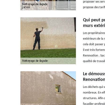
proposer ses serv
propose des tarif
Qui peut p
murs extéri
Les propriétaire
extérieurs de la 
cela doit passer 
il est très fort
Renovation . Sac
qualité de travail
Le démoussa
Renovation 
Les déchets qui 
nombreux. En eff
structures. Afin d
façadier professi