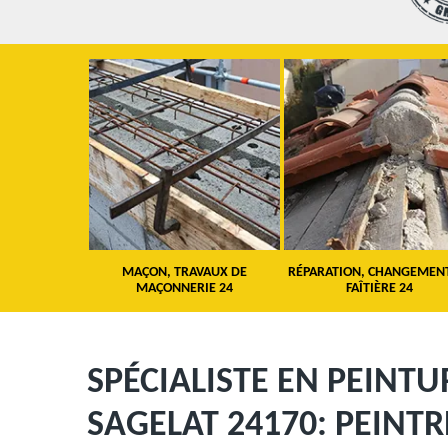
 TOITURE 24
MAÇON, TRAVAUX DE
RÉPARATION, CHANGEMEN
MAÇONNERIE 24
FAÎTIÈRE 24
SPÉCIALISTE EN PEINTU
SAGELAT 24170: PEINTR