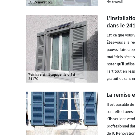
de travail.
L’installat
dans le 24
Est-ce que vous 
Êtes-vous à la r
pouvez faire appe
matériels nécessa
noter qu'il utilis
l'art tout en res
gratuit et sans
La remise e
Il est possible d
sont effectuées d
s'ils veulent ven
professionnel dan
de IC Renovation 