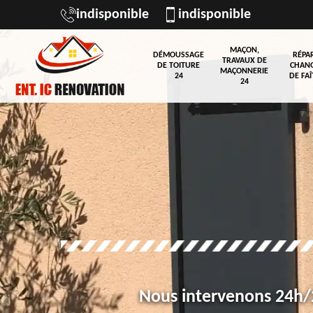
indisponible
indisponible
MAÇON,
DÉMOUSSAGE
RÉPA
TRAVAUX DE
DE TOITURE
CHAN
MAÇONNERIE
24
DE FAÎ
24
Nous intervenons 24h/2