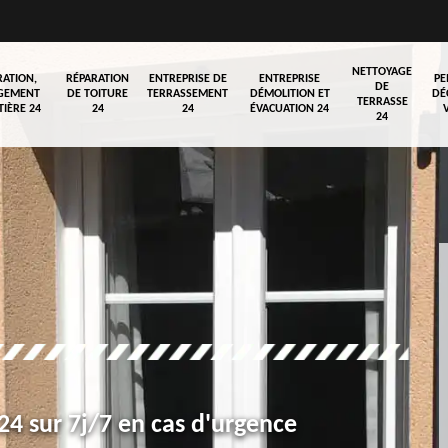
NETTOYAGE
RATION,
RÉPARATION
ENTREPRISE DE
ENTREPRISE
PE
DE
GEMENT
DE TOITURE
TERRASSEMENT
DÉMOLITION ET
DÉ
TERRASSE
TIÈRE 24
24
24
ÉVACUATION 24
24
4 sur 7j/7 en cas d'urgence