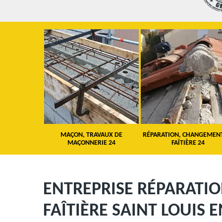
 TOITURE 24
MAÇON, TRAVAUX DE
RÉPARATION, CHANGEMEN
MAÇONNERIE 24
FAÎTIÈRE 24
ENTREPRISE RÉPARATI
FAÎTIÈRE SAINT LOUIS E