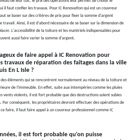
iveau de leur toit, le prix des opérations leur permet de choisir le
ui il faut confier les travaux. Pour IC Renovation qui est un couvreur
 faut se baser sur des critères de prix pour fixer la somme d'argent
e travail. Ainsi, il est d'abord nécessaire de se baser sur la dimension de
acer. L'accessibilité de la toiture et les matériels indispensables pour
peuvent aussi faire varier la somme d'argent.
tageux de faire appel à IC Renovation pour
es travaux de réparation des faîtages dans la ville
is En L Isle ?
t des éléments qui se rencontrent normalement au niveau de la toiture et
érieure de l'immeuble. En effet, suite aux intempéries comme les pluies
les vents violents, il est fort probable que des destructions soient subies
. Par conséquent, les propriétaires devront effectuer des opérations de
ce faire, il faut faire appel à un couvreur professionnel comme IC
années, il est fort probable qu'on puisse