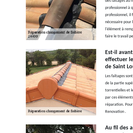
des faîtages au n
professionnel à q
professionnel, il
nécessaire pour l
l'élément à rempl
faire le travail 
Est-il avan
effectuer l
de Saint Lou
Les faîtages son
de la partie sup
torrentielles et 
par ces éléments
réparation. Pour 
Renovation .
Au fil des 