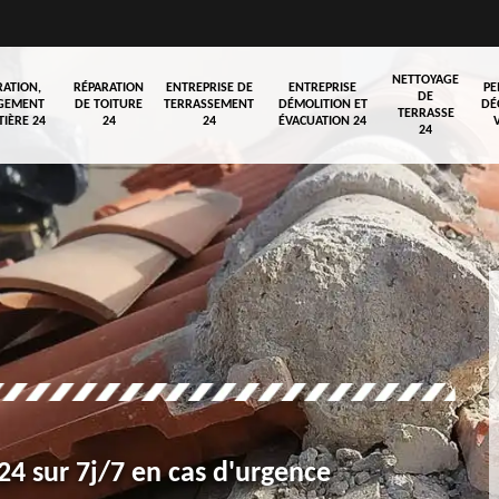
NETTOYAGE
RATION,
RÉPARATION
ENTREPRISE DE
ENTREPRISE
PE
DE
GEMENT
DE TOITURE
TERRASSEMENT
DÉMOLITION ET
DÉ
TERRASSE
TIÈRE 24
24
24
ÉVACUATION 24
24
4 sur 7j/7 en cas d'urgence