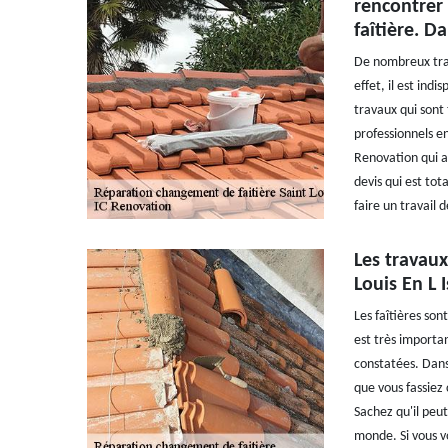
rencontrer
faîtière. Da
De nombreux trav
effet, il est ind
travaux qui sont 
professionnels en
Renovation qui a
devis qui est tot
faire un travail 
Les travaux
Louis En L 
Les faîtières son
est très importan
constatées. Dans 
que vous fassiez
Sachez qu'il peut
monde. Si vous v