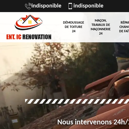
indisponible
indisponible
MAÇON,
DÉMOUSSAGE
RÉPA
TRAVAUX DE
DE TOITURE
CHAN
MAÇONNERIE
24
DE FAÎ
24
Nous intervenons 24h/2