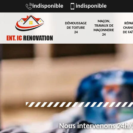
indisponible
indisponible
MAÇON,
DÉMOUSSAGE
RÉPA
TRAVAUX DE
DE TOITURE
CHAN
MAÇONNERIE
24
DE FAÎ
24
Nous intervenons 24h/2