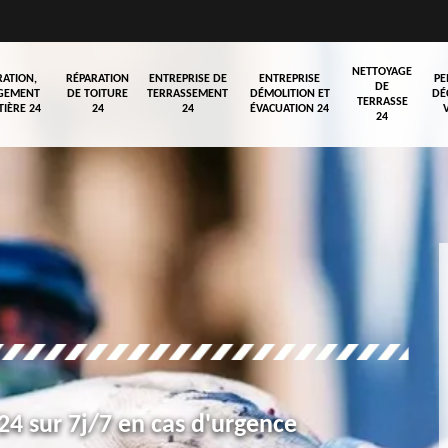
NETTOYAGE
RATION,
RÉPARATION
ENTREPRISE DE
ENTREPRISE
PE
DE
GEMENT
DE TOITURE
TERRASSEMENT
DÉMOLITION ET
DÉ
TERRASSE
TIÈRE 24
24
24
ÉVACUATION 24
24
4 sur 7j/7 en cas d'urgence