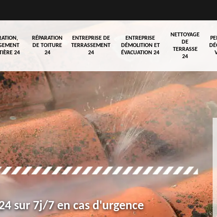
NETTOYAGE
RATION,
RÉPARATION
ENTREPRISE DE
ENTREPRISE
PE
DE
GEMENT
DE TOITURE
TERRASSEMENT
DÉMOLITION ET
DÉ
TERRASSE
TIÈRE 24
24
24
ÉVACUATION 24
24
4 sur 7j/7 en cas d'urgence