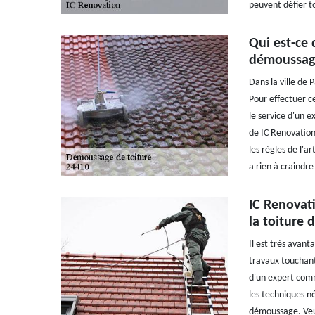
peuvent défier t
Qui est-ce 
démoussage
Dans la ville de 
Pour effectuer ce
le service d'un 
de IC Renovation 
les règles de l'ar
a rien à craindre
IC Renovat
la toiture 
Il est très avant
travaux touchant l
d'un expert comm
les techniques n
démoussage. Veuil