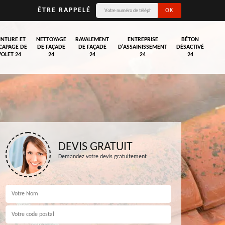
ÊTRE RAPPELÉ
INTURE ET
NETTOYAGE
RAVALEMENT
ENTREPRISE
BÉTON
CAPAGE DE
DE FAÇADE
DE FAÇADE
D'ASSAINISSEMENT
DÉSACTIVÉ
VOLET 24
24
24
24
24
DEVIS GRATUIT
Demandez votre devis gratuitement