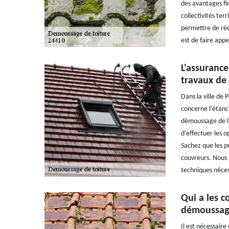
des avantages fin
collectivités terr
permettre de rédu
est de faire app
L'assurance
travaux de
Dans la ville de
concerne l'étanch
démoussage de la
d'effectuer les o
Sachez que les p
couvreurs. Nous 
techniques néces
Qui a les c
démoussage
Il est nécessair