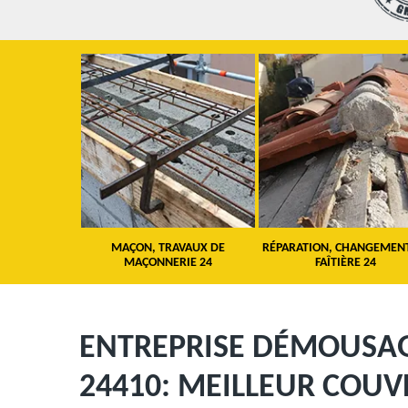
 TOITURE 24
MAÇON, TRAVAUX DE
RÉPARATION, CHANGEMEN
MAÇONNERIE 24
FAÎTIÈRE 24
ENTREPRISE DÉMOUSAG
24410: MEILLEUR COU