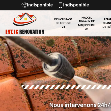
indisponible
indisponible
MAÇON,
DÉMOUSSAGE
RÉPA
TRAVAUX DE
DE TOITURE
CHAN
MAÇONNERIE
24
DE FAÎ
24
Nous intervenons 24h/2